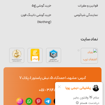
قوانین و مقررات
خرید گوشی 5g
نمایندگی شیائومی
خرید گوشی ناتینگ فون
(Nothing)
نماد سایت
آدرس: مشهد، احمدآباد 5، نبش پاستور 1، پلاک 7
38453765 - 051