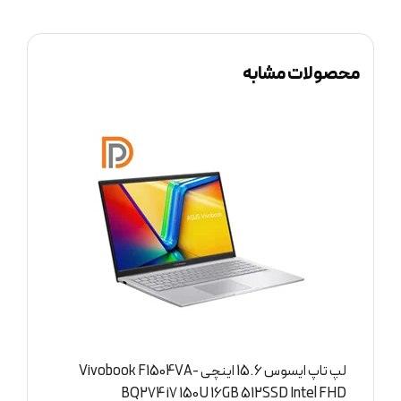
محصولات مشابه
لپ تاپ ایسوس 15.6 اینچی Vivobook F1504VA-
D
BQ274 i7 150U 16GB 512SSD Intel FHD