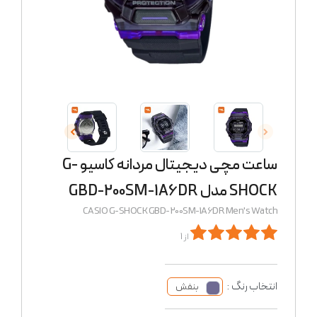
ساعت مچی دیجیتال مردانه کاسیو G-
SHOCK مدل GBD-200SM-1A6DR
CASIO G-SHOCK GBD-200SM-1A6DR Men's Watch
از 1
انتخاب رنگ :
بنفش