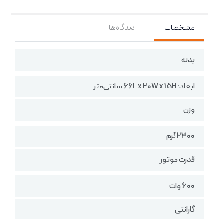
مشخصات
دیدگاه‌ها
بدنه
ابعاد: ‎66L x 20W x 15H سانتی‌متر
وزن
2300 گرم
قدرت موتور
600 وات
گارانتی