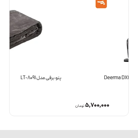
پتو برقی مدل LT-8091
3,100,000
مان
تومان