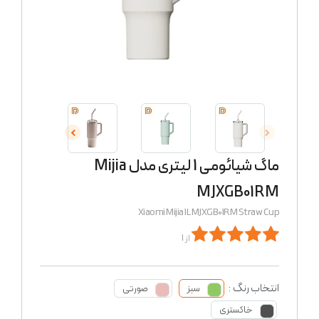
ماگ شیائومی 1 لیتری مدل Mijia
MJXGB01RM
Xiaomi Mijia 1L MJXGB01RM Straw Cup
از 1
انتخاب رنگ :
سبز
صورتی
خاکستری