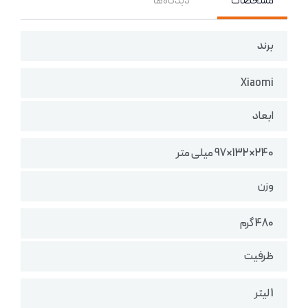
مشخصات
دیدگاه‌ها
برند
Xiaomi
ابعاد
240×132×97 میلی متر
وزن
480 گرم
ظرفیت
1 لیتر