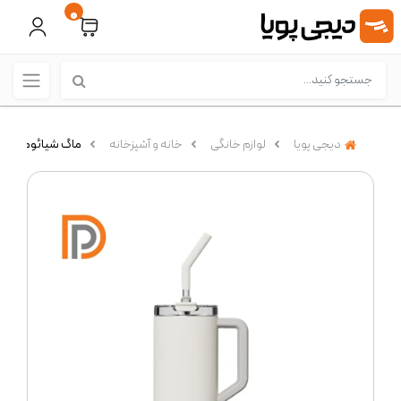
0
دیجی پویا
لوازم خانگی
خانه و آشپزخانه
ماگ شیائومی 1 لیتری مدل Mijia MJXGB01RM