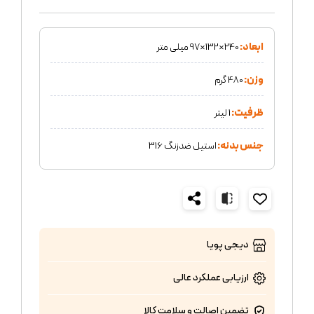
ابعاد:
240×132×97 میلی متر
وزن:
480 گرم
ظرفیت:
1 لیتر
جنس بدنه:
استیل ضدزنگ 316
دیجی پویا
ارزیابی عملکرد
عالی
تضمین اصالت و سلامت کالا