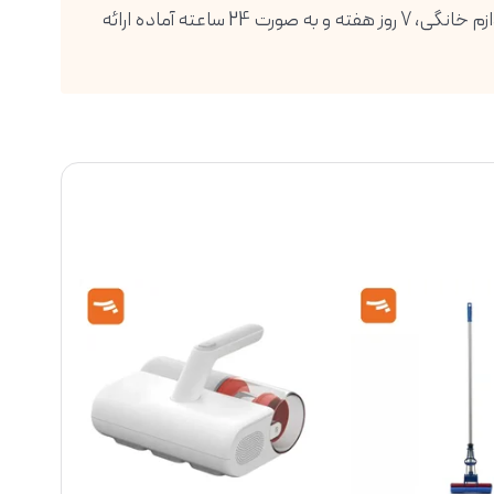
فروشگاه اینترنتی دیجی پویا، بزرگترین واردکننده انواع گوشی موبایل، تبلت، ساعت هوشمند، لوازم صوتی و تصویری و انواع لوازم خانگی، 7 روز هفته و به صورت 24 ساعته آماده ارائه