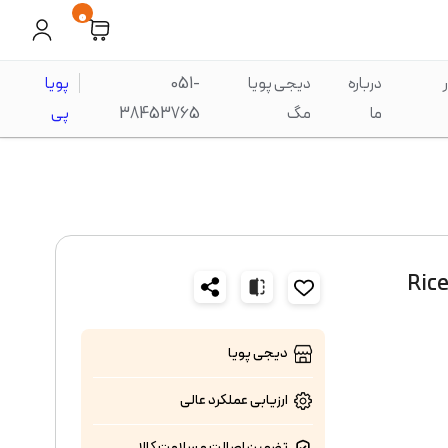
0
درباره
دیجی پویا
051-
پویا
ما
مگ
38453765
پی
دیجی پویا
ارزیابی عملکرد
عالی
تضمین اصالت و سلامت کالا