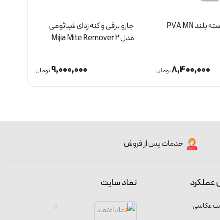
لند PVA MN
جارو برقی و کنه زدای شیائومی
ساعت
مدل Mijia Mite Remover 2
رطوب
MMC
9,000,000
8,400,000
تومان
تومان
خدمات پس از فروش
 عملکرد
نماد سایت
سب عکاسی