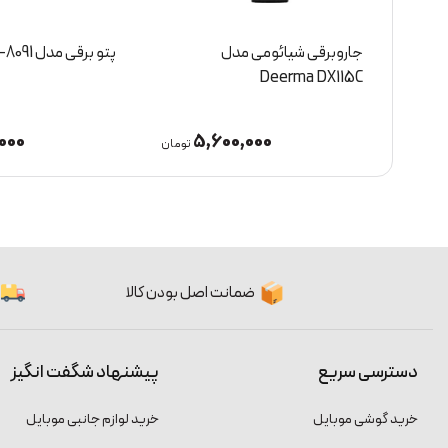
جاروبرقی شیائومی مدل
پتو برقی مدل LT-8091
Deerma DX115C
000
5,600,000
4
تومان
تومان
ضمانت اصل بودن کالا
دسترسی سریع
پیشنهاد شگفت انگیز
خرید گوشی موبایل
خرید لوازم جانبی موبایل