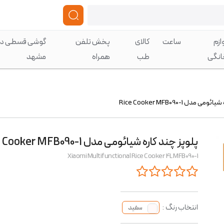
ازم
ساعت
کالای
پخش تلفن
گوشی قسطی در
انگی
طب
همراه
مشهد
 مدل Rice Cooker MFB090-1
پلوپز چند کاره شیائومی مدل Rice Cooker MFB090-1
Xiaomi Multifunctional Rice Cooker 4L MFB090-1
انتخاب رنگ :
سفید