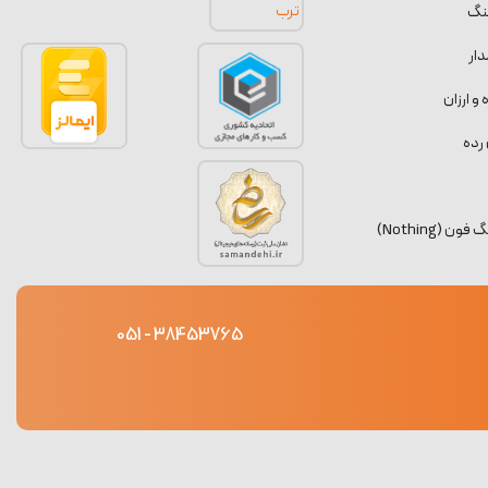
نگ
ار
 ارزان
رده
 (Nothing)
38453765 - 051