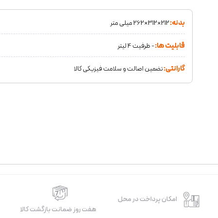
بدنه:
212×312×262 میلی متر
قابلیت ها:
- ظرفیت 4 لیتر
گارانتی:
تضمین اصالت و سلامت فیزیکی کالا
امکان پرداخت در محل
هفت روز ضمانت بازگشت کالا