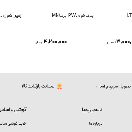
یدک فوم PVA ایرسا MN
زمین شوی دسته ب
4,200,000
3,000,
تومان
تومان
تحویل سریع و آسان
ضمانت بازگشت کالا
دیجی پویا
گوشی براساس
درباره ما
خرید گوشی منا