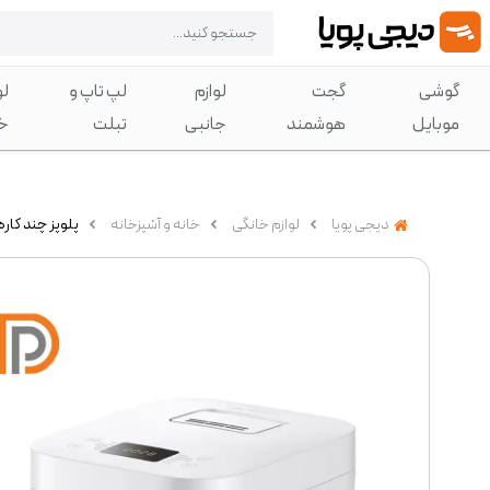
گوشی
گجت
لوازم
لپ تاپ و
لو
موبایل
هوشمند
جانبی
تبلت
خ
دیجی پویا
لوازم خانگی
خانه و آشپزخانه
پلوپز چند کاره شیائومی