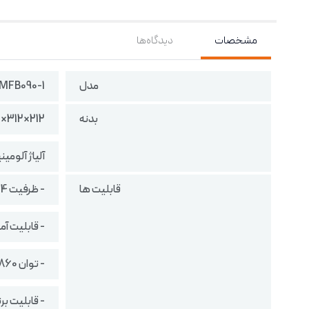
مشخصات
دیدگاه‌ها
مدل
MFB090-1
بدنه
212×312×262 میلی متر
آلیاژ آلومی
قابلیت ها
- ظرفیت 4 لیتر
- قابلیت آماده ساز
- توان 860 وات
- قابلیت برنامه 