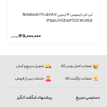
لپ تاپ ایسوس 16 اینچی Notebook F1605VA i7
D
1355U 16GB 512SSD WUXGA
125,000,000
ان
تومان
ضمانت اصل بودن کالا
تحویل سریع و آسان
ضمانت بازگشت کالا
خدمات پس از فروش
دسترسی سریع
پیشنهاد شگفت انگیز