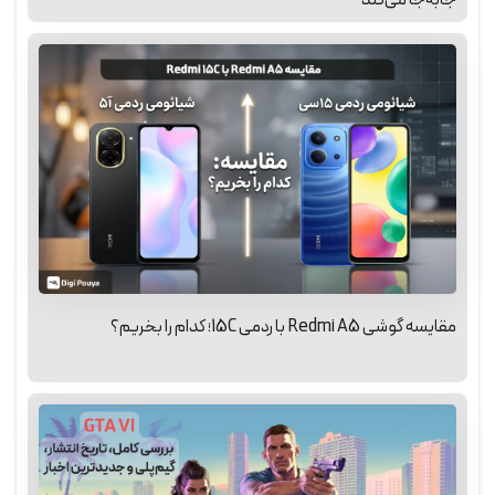
مقایسه گوشی Redmi A5 با ردمی 15C؛ کدام را بخریم؟