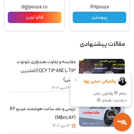
digipouya.co
RHpouya
پیوستن
فالو کردن
مقالات پیشنهادی
مقایسه و تفاوت هندزفری بلوتوث
T13 با QCY T13 ANC (کاملترین
بررسی)
22 مهر 1402
بررسی و نقد ساعت هوشمند میبرو A2
(Mibro A2)
13 مهر 1402