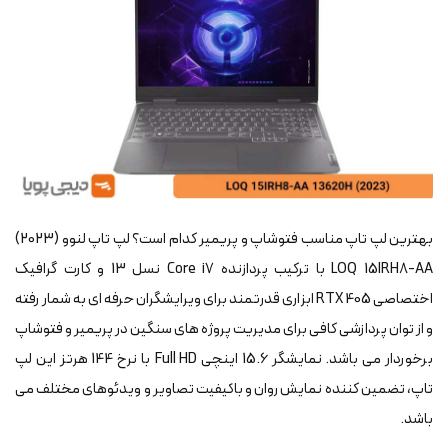
بهترین لپ تاپ مناسب فتوشاپ و پریمیر کدام است؟ لپ تاپ لنوو (2023)
LOQ 15IRH8-AA با ترکیب پردازنده Core i7 نسل 13 و کارت گرافیک
اختصاصی RTX 405 ابزاری قدرتمند برای ویرایشگران حرفه ای به شمار رفته
و از توان پردازشی کافی برای مدیریت پروژه های سنگین در پریمیر و فتوشاپ
برخوردار می باشد. نمایشگر 15.6 اینچی Full HD با نرخ 144 هرتز این لپ
تاپ، تضمین کننده نمایش روان و باکیفیت تصاویر و ویدئوهای مختلف می
باشد.