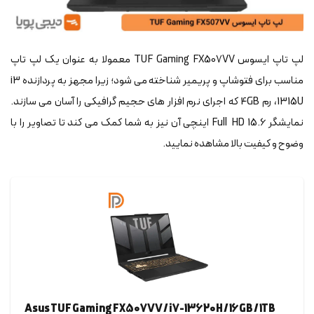
لپ تاپ ایسوس TUF Gaming FX507VV معمولا به عنوان یک لپ تاپ
مناسب برای فتوشاپ و پریمیر شناخته می شود؛ زیرا مجهز به پردازنده i3
1315U، رم 4GB که اجرای نرم افزار های حجیم گرافیکی را آسان می سازند.
نمایشگر Full HD 15.6 اینچی آن نیز به شما کمک می کند تا تصاویر را با
وضوح و کیفیت بالا مشاهده نمایید.
Asus TUF Gaming FX507VV / i7-13620H / 16GB / 1TB