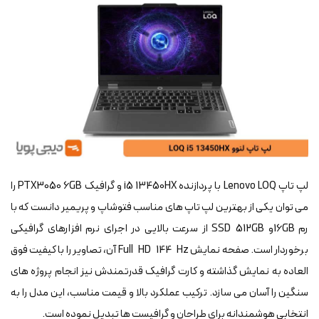
لپ تاپ Lenovo LOQ با پردازنده i5 13450HX و گرافیک PTX3050 6GB را
می توان یکی از بهترین لپ تاپ های مناسب فتوشاپ و پریمیر دانست که با
رم 16GBو SSD 512GB از سرعت بالایی در اجرای نرم افزارهای گرافیکی
برخوردار است. صفحه نمایش Full HD 144 Hz آن، تصاویر را با کیفیت فوق
العاده به نمایش گذاشته و کارت گرافیک قدرتمندش نیز انجام پروژه های
سنگین را آسان می سازد. ترکیب عملکرد بالا و قیمت مناسب، این مدل را به
انتخابی هوشمندانه برای طراحان و گرافیست ها تبدیل نموده است.