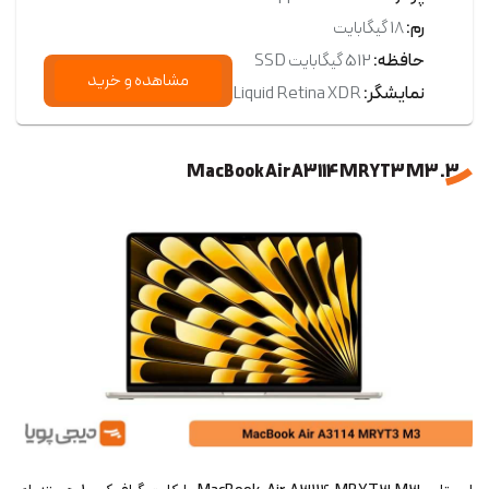
رم:
18 گیگابایت
حافظه:
512 گیگابایت SSD
مشاهده و خرید
نمایشگر:
Liquid Retina XDR
3. MacBook Air A3114 MRYT3 M3