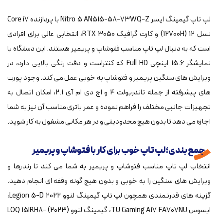
لپ تاپ گیمینگ ایسر Nitro 5 AN515-58-73WQ-Z با پردازنده Core i7
نسل 12 (12700H) و کارت گرافیک RTX 3050، انتخابی عالی برای افرادی
است که به دنبال لپ تاپ مناسب فتوشاپ و پریمیر هستند. این دستگاه با
نمایشگر 15.6 اینچی Full HD که کنتراست و دقت رنگی بالایی دارد، در
ویرایش های سنگین پریمیر و فتوشاپ به خوبی عمل می کند. وجود پورت
های پیشرفته از جمله تاندربولت 4 و اچ دی ام آی 2.1، امکان اتصال به
تجهیزات جانبی مختلف را فراهم نموده و عمر باتری مناسب آن نیز به شما
اجازه می دهد تا بدون هیچ محدودیتی و در هر مکانی مشغول به کار شوید.
جمع بندی؛ لپ تاپ خوب برای کار با فتوشاپ و پریمیر
انتخاب لپ تاپ مناسب فتوشاپ و پریمیر به شما می کند تا رندرها و
ویرایش های سنگین را به خوبی و بدون هیچ گونه وقفه ای انجام دهید.
گزینه های قدرتمندی همچون لپ تاپ گیمینگ لنوو Legion 5-D 2022،
ایسوس TU Gaming A17 FA707NU، گیمینگ لنوو (2023) LOQ 15IRH8-