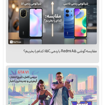
مقایسه گوشی Redmi A5 با ردمی 15C؛ کدام را بخریم؟