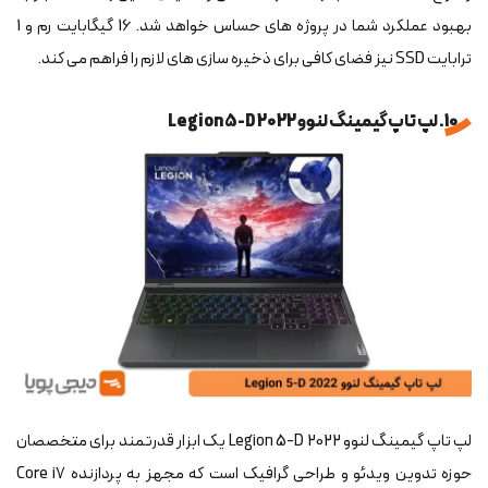
بهبود عملکرد شما در پروژه های حساس خواهد شد. 16 گیگابایت رم و 1
ترابایت SSD نیز فضای کافی برای ذخیره سازی های لازم را فراهم می کند.
10. لپ تاپ گیمینگ لنوو Legion 5-D 2022
لپ تاپ گیمینگ لنوو Legion 5-D 2022 یک ابزار قدرتمند برای متخصصان
حوزه تدوین ویدئو و طراحی گرافیک است که مجهز به پردازنده Core i7