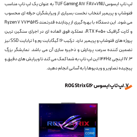
لپ تاپ ایسوس TUF Gaming A17 FA707NU به عنوان یک لپ تاپ مناسب
فتوشاپ و پریمیر انتخاب نخست بسیاری از ویرایشگران حرفه ای محسوب
می شود. این دستگاه با بهره گیری از پردازنده قدرتمند Ryzen 7 7735HS
و کارت گرافیک RTX 4050، عملکرد فوق العاده ای در اجرای سنگین ترین
پروژه های فتوشاپ و پریمیر دارد. ترکیب 16 گیگابایت رم و 1 ترابایت SSD نیز
تضمین کننده سرعت پردازش و ذخیره سازی آن می باشد. نمایشگر بزرگ
17.3 اینچی 144Hz این لپ تاپ به شما کمک می کند تا ویرایش های دقیق و
پیچیده تصاویر و ویدیوها را به آسانی انجام دهید.
7. لپ تاپ ایسوس ROG Strix G16