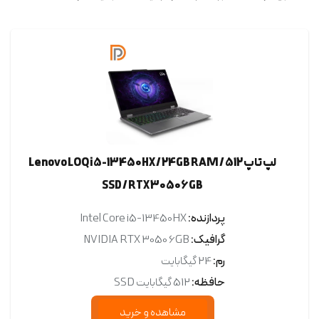
لپ تاپ Lenovo LOQ i5-13450HX / 24GB RAM / 512
SSD / RTX 3050 6GB
پردازنده:
Intel Core i5-13450HX
گرافیک:
NVIDIA RTX 3050 6GB
رم:
24 گیگابایت
حافظه:
512 گیگابایت SSD
مشاهده و خرید