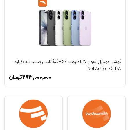
گوشی موبایل آیفون 17 با ظرفیت 256 گیگابایت رجیستر شده (پارت
CHA) - Not Active
(و
ن
293,000,000
تومان