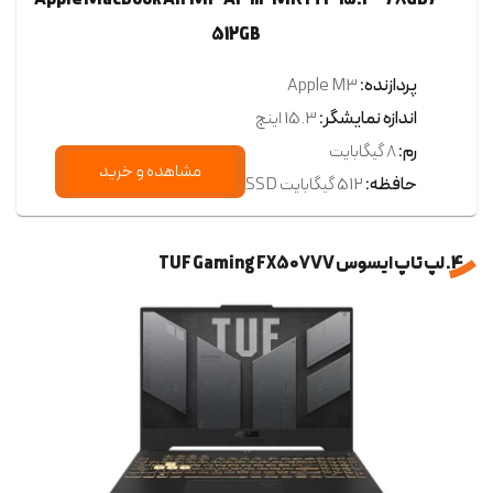
Apple MacBook Air M3 A3114 MRYT3 15.3" / 8GB /
512GB
پردازنده:
Apple M3
اندازه نمایشگر:
15.3 اینچ
رم:
8 گیگابایت
مشاهده و خرید
حافظه:
512 گیگابایت SSD
4. لپ تاپ ایسوس TUF Gaming FX507VV