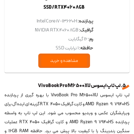
SSD / RTX 4060 8GB
پردازنده:
Intel Core i7-13620H
گرافیک:
NVIDIA RTX 4060 8GB
رم:
16 گیگابایت
حافظه:
1 ترابایت SSD
مشاهده و خرید
5. لپ تاپ ایسوس VivoBook Pro M6500XU
لپ تاپ ایسوس VivoBook Pro M6500XU با بهره گیری از پردازنده
AMD Ryzen 9 7940HS و کارت گرافیک RTX 4050 گزینه ای ایده آل برای
ویرایشگران عکس و ویدیو محسوب می شود. این لپ تاپ به واسطه
پردازنده AMD Ryzen 9 7940HS و کارت گرافیک RTX 4050 عملیات
سنگین رندرینگ را با کیفیت بالا پیش می برد. حافظه 16GB RAM و