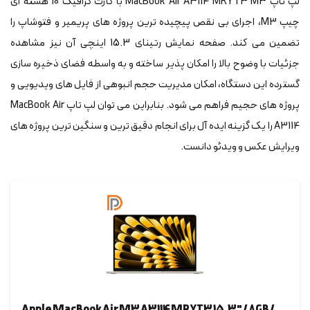
لپ تاپ MacBook Air A3114 MRYT3 M3 با کارت گرافیک 10 هسته ای
چیپ M3، اجرای بی نقص پیچیده ترین پروژه های پریمیر و فتوشاپ را
تضمین می کند. صفحه نمایش رتینای 15.3 اینچی آن نیز مشاهده
جزئیات با وضوح بالا را امکان پذیر ساخته و به واسطه فضای ذخیره سازی
گسترده این دستگاه، امکان مدیریت حجم انبوهی از فایل های ویدیویی و
پروژه های حجیم فراهم می شود. بنابراین می توان لپ تاپ MacBook Air
A3114 را یک گزینه ایده آل برای انجام دقیق ترین و سنگین ترین پروژه های
ویرایش عکس و ویدئو دانست.