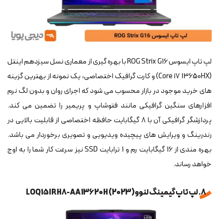
لپ تاپ ایسوس ROG Strix G16 با بهره گیری از معماری نسل سیزدهم اینتل
(Core i7 13650HX) و کارت گرافیک اختصاصی، یک نمونه از بهترین گزینه
های خرید موجود در بازار محسوب می شود که اجرای روان و بدون لگ نرم
افزارهای سنگین گرافیکی مانند فتوشاپ و پریمیر را تضمین می کند.
پردازشگر گرافیکی آن با 8 گیگابایت حافظه اختصاصی از قابلیت بالایی در
رندرینگ و ویرایش های پیچیده ویدیویی و تصویری برخوردار می باشد.
بهره مندی از 16 گیگابایت رم و 1 ترابایت SSD نیز سرعت کار شما را به اوج
خواهد رساند.
8. لپ تاپ گیمینگ لنوو (LOQ 15IRH8-AA 13620H (2023