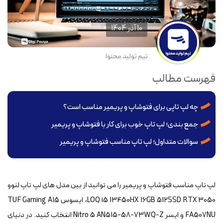
10 آذر 1404
تیم تولید محتوا
فهرست مطالب
چه لپ تاپی برای فتوشاپ و پریمیر مناسب است؟
جمع بندی؛ لپ تاپ خوب برای کار با فتوشاپ و پریمیر
سوالات متداول؛ لپ تاپ مناسب فتوشاپ و پریمیر
لپ تاپ مناسب فتوشاپ و پریمیر را می توانید از بین مدل های لپ تاپ لنوو
LOQ i5 13450HX 16GB 512SSD RTX 3050، ایسوس TUF Gaming A15
FA507NU و ایسر Nitro 5 AN515-58-73WQ-Z انتخاب کنید. در دنیای