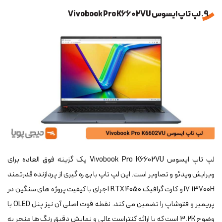
9. لپ تاپ ایسوس Vivobook Pro K6602VU
لپ تاپ ایسوس Vivobook Pro K6602VU یک گزینه فوق العاده برای
ویرایش ویدئو و تصاویر است. این لپ تاپ با بهره گیری از پردازنده قدرتمند
i7 13700H و کارت گرافیک RTX 4050 اجرای با کیفیت پروژه های سنگین در
پریمیر و فتوشاپ را تضمین می کند. نقطه قوت اصلی آن نیز پنل OLED با
وضوح 3.2K است که با ارائه کنتراست عالی و نمایش دقیق رنگ ها منجر به