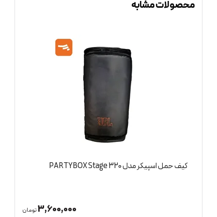
محصولات مشابه
اسپیکر قابل حمل جی بی ال مدل JBL Xtreme 5
63,000,000
3,6
تومان
تومان