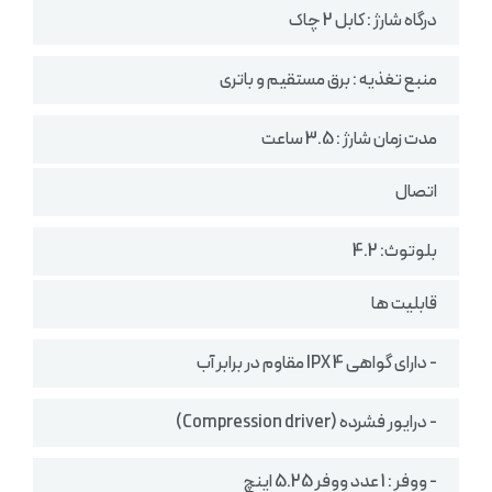
درگاه شارژ : کابل 2 چاک
منبع تغذیه : برق مستقیم و باتری
مدت زمان شارژ : 3.5 ساعت
اتصال
بلوتوث: 4.2
قابلیت ها
- دارای گواهی IPX 4 مقاوم در برابر آب
- درایور فشرده (Compression driver)
- ووفر : 1 عدد ووفر 5.25 اینچ