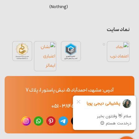
(Nothing)
نماد سایت
آدرس: مشهد، احمدآباد 5، نبش پاستور 1، پلاک 7
38453765 - 051