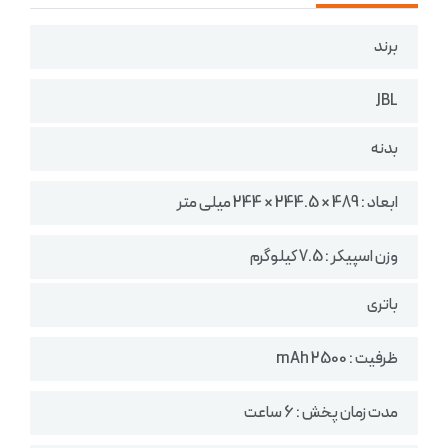
برند
JBL
بدنه
ابعاد : 489 × 244.5 × 244 میلی متر
وزن اسپیکر :‌ 7.5 کیلوگرم
باتری
ظرفیت : 2500 mAh
مدت زمان پخش : 6 ساعت