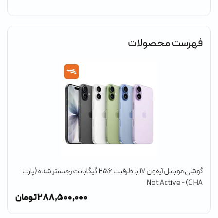
فهرست محصولات
گوشی موبایل آیفون 17 با ظرفیت 256 گیگابایت رجیستر شده (پارت
CHA) - Not Active
(گ
ن
288,500,000
تومان