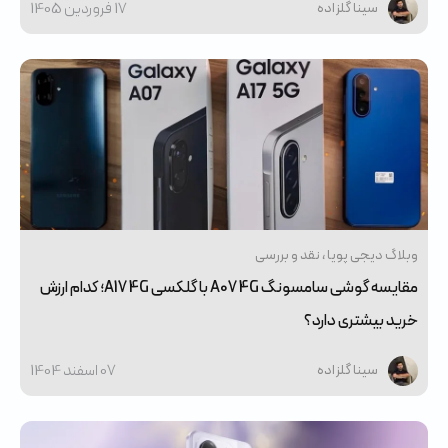
17 فروردین 1405
سینا گلزاده
وبلاگ دیجی پویا
نقد و بررسی
مقایسه گوشی سامسونگ A07 4G با گلکسی A17 4G؛ کدام ارزش
خرید بیشتری دارد؟
07 اسفند 1404
سینا گلزاده