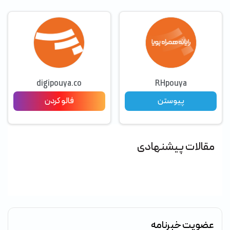
digipouya.co
RHpouya
پیوستن
فالو کردن
مقالات پیشنهادی
عضویت خبرنامه