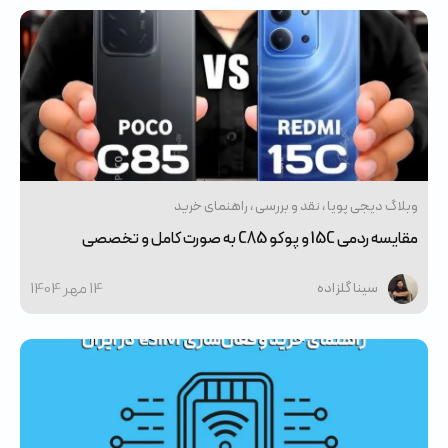
وبلاگ دیجی پویا
نقد و بررسی
راهنمای خرید
مقایسه ردمی 15C و پوکو C85 به صورت کامل و تخصصی
14 مهر 1404
سینا گلزاده