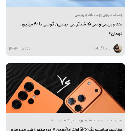
وبلاگ دیجی پویا
نقد و بررسی
نقد و بررسی ردمی 15 شیائومی؛ بهترین گوشی تا 20 میلیون
تومان؟
28 دی 1404
سینا گلزاده
وبلاگ دیجی پویا
نقد و بررسی
راهنمای خرید
مقایسه سامسونگ S26 اولترا با آیفون 17 پرومکس؛ شباهت ها و