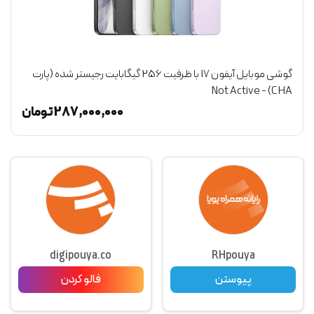
گوشی موبایل آیفون 17 با ظرفیت 256 گیگابایت رجیستر شده (پارت
CHA) - Not Active
(گ
ن
287,000,000
تومان
digipouya.co
RHpouya
پیوستن
فالو کردن