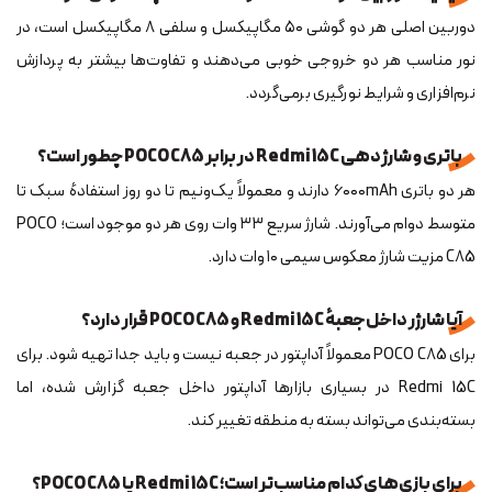
دوربین اصلی هر دو گوشی ۵۰ مگاپیکسل و سلفی ۸ مگاپیکسل است، در
نور مناسب هر دو خروجی خوبی می‌دهند و تفاوت‌ها بیشتر به پردازش
نرم‌افزاری و شرایط نورگیری برمی‌گردد.
باتری و شارژدهی Redmi 15C در برابر POCO C85 چطور است؟
هر دو باتری ۶۰۰۰mAh دارند و معمولاً یک‌ونیم تا دو روز استفادهٔ سبک تا
متوسط دوام می‌آورند. شارژ سریع ۳۳ وات روی هر دو موجود است؛ POCO
C85 مزیت شارژ معکوس سیمی ۱۰ وات دارد.
آیا شارژر داخل جعبهٔ Redmi 15C و POCO C85 قرار دارد؟
برای POCO C85 معمولاً آداپتور در جعبه نیست و باید جدا تهیه شود. برای
Redmi 15C در بسیاری بازارها آداپتور داخل جعبه گزارش شده، اما
بسته‌بندی می‌تواند بسته به منطقه تغییر کند.
برای بازی‌های کدام مناسب‌تر است؛ Redmi 15C یا POCO C85؟