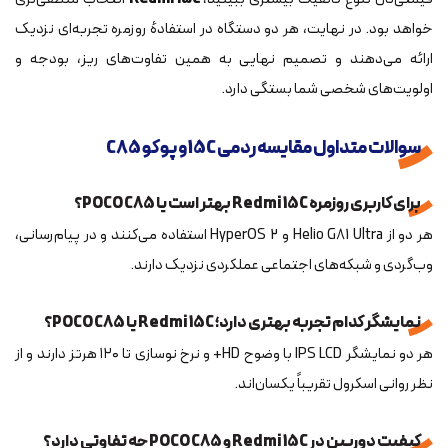
خواهد بود. در نهایت، هر دو دستگاه در استفادهٔ روزمره تجربه‌ای نزدیک
ارائه می‌دهند و تصمیم نهایی به همین تفاوت‌های ریز، بودجه و
اولویت‌های شخصی شما بستگی دارد.
سوالات متداول مقایسه ردمی 15C و پوکو C85
برای کاربری روزمره Redmi 15C بهتر است یا POCO C85؟
هر دو از Helio G81 Ultra و HyperOS 2 استفاده می‌کنند و در پیام‌رسانی،
وب‌گردی و شبکه‌های اجتماعی عملکردی نزدیک دارند.
نمایشگر کدام تجربه بهتری دارد؛ Redmi 15C یا POCO C85؟
هر دو نمایشگر IPS LCD با وضوح HD+ و نرخ نوسازی تا ۱۲۰ هرتز دارند و از
نظر روانی اسکرول تقریباً یکسان‌اند.
کیفیت دوربین در Redmi 15C و POCO C85 چه تفاوتی دارد؟