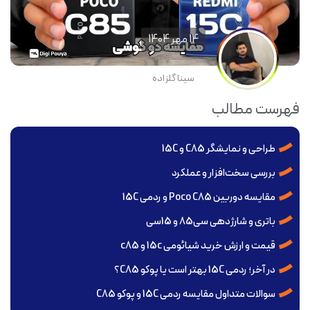
14 مهر 1404
سینا گلزاده
فهرست مطالب
طراحی و نمایشگر C85 و 15C
بررسی سخت‌افزار و عملکرد
مقایسه دوربین‌ Poco C85 و ردمی 15C
باتری و شارژدهی سی‌85 و 15‌سی
قیمت و ارزش خرید شیائومی 15c و c85
در آخر؛ ردمی 15C بهتر است یا پوکو C85؟
سوالات متداول مقایسه ردمی 15C و پوکو C85