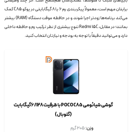
بازی‌های سبک تا متوسط، عملکردشان هم‌سطح است. اگر چند وظیفگی
برایتان مهم است، معمولاً پیکربندی رم ۶ یا ۸ گیگابایتی در پوکو C85 کمک
می‌کند برنامه‌ها زودتر اجرا شوند و در حافظه موقت دستگاه (RAM) بیشتر
بمانند؛ در مقابل، Redmi 15C تنوع بیشتری از نظر ترکیب رم و حافظه داخلی
دارد و می‌توانید دقیقاً با توجه به بودجه و نیازتان انتخاب کنید.
گوشی شیائومی POCO C85 با ظرفیت 6/128 گیگابایت
(گلوبال)
وزن:
205 گرم