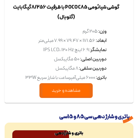
گوشی شیائومی POCO C85 با ظرفیت 8/256 گیگابایت
(گلوبال)
وزن:
205 گرم
ابعاد:
171.56 × 79.47 × 7.99 میلی‌متر
نمایشگر:
6.9 اینچ IPS LCD، 120 Hz
دوربین اصلی:
50 مگاپیکسل
دوربین سلفی:
8 مگاپیکسل
باتری:
۶۰۰۰ میلی‌آمپرساعت با شارژ سریع 33W
مشاهده و خرید
باتری و شارژدهی سی‌85 و 15‌سی