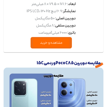
ابعاد:
171.6 × 79.5 × 8 میلی‌متر
نمایشگر:
6.9 اینچ IPS LCD، 120 Hz
دوربین اصلی:
50 مگاپیکسل
دوربین سلفی:
8 مگاپیکسل
باتری:
6000 میلی‌آمپرساعت
مشاهده و خرید
مقایسه دوربین‌ Poco C85 و ردمی 15C