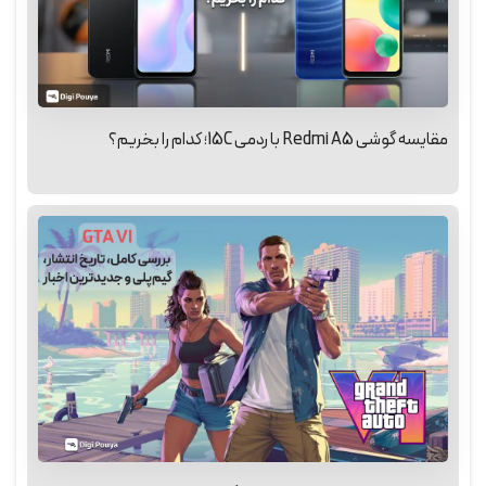
مقایسه گوشی Redmi A5 با ردمی 15C؛ کدام را بخریم؟