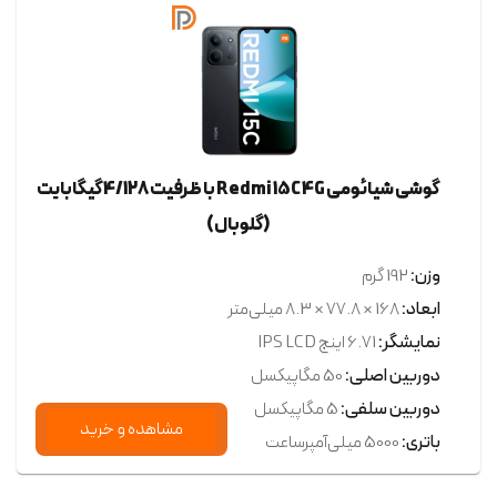
گوشی شیائومی Redmi 15C 4G با ظرفیت 4/128 گیگابایت
(گلوبال)
وزن:
192 گرم
ابعاد:
168 × 77.8 × 8.3 میلی‌متر
نمایشگر:
6.71 اینچ IPS LCD
دوربین اصلی:
50 مگاپیکسل
دوربین سلفی:
5 مگاپیکسل
مشاهده و خرید
باتری:
5000 میلی‌آمپرساعت