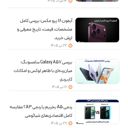
14 مرداد 1405
آیفون 18 پرو مکس؛ بررسی کامل
مشخصات، قیمت، تاریخ معرفی و
ارزش خرید
22 تير 1405
بررسی Galaxy A57 سامسونگ؛
میان‌رده‌ای با ظاهر لوکس و امکانات
کاربردی
16 تير 1405
ردمی A5 بخریم یا ردمی A3؟ مقایسه
کامل اقتصادی‌های شیائومی
27 تير 1405