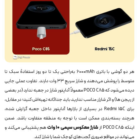
هر دو گوشی با باتری ۶۰۰۰mAh به‌راحتی یک‌ تا دو روز استفادهٔ سبک تا
متوسط را پوشش می‌دهند و شارژ سریع ۳۳ وات دارند. تفاوت عملی جایی
دیده می‌شود که POCO C85 معمولاً آداپتور شارژ در جعبه ندارد (در بعضی
از ریجن ها) و اگر شارژر مناسب ندارید باید جداگانه تهیه‌اش کنید؛ در مقابل،
برای Redmi 15C در بسیاری از بازارها آداپتور داخل جعبه گزارش شده،
هرچند بسته‌بندی ممکن است با توجه به منطقه متفاوت باشد. ضمن
اینکه POCO C85 از
شارژ معکوس سیمی ۱۰ وات
هم پشتیبانی می‌کند و
می‌تواند در مواقع ضروری گجت‌های کوچک شما را شارژ کند.