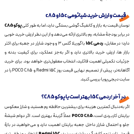
قیمت و ارزش خرید شیائومی 15c و c85
نوسان قیمت به بازار و کانفیگ گوشی بستگی دارد، اما به طور کلی
پوکو C85
در برابر بودجهٔ مشابه، رم بالاتری ارائه می‌دهد و از این نظر ارزش خرید خوبی
دارد؛ در مقابل،
ردمی 15C
با گوریلا گلس ۳ و وجود شارژر در جعبه برای اکثر
بازار ها، ارزش خرید بالاتری دارد و اگر به‌جز عملکرد، برای کیفیت بدنه و
جزئیات تکمیلی اهمیت قائلید، انتخاب معقول‌تری خواهد بود. برای خرید
آگاهانه‌تر، پیش از تصمیم نهایی قیمت روز Redmi 15C و POCO C85 را در
سایت دیجی‌پویا بررسی کنید.
در آخر؛ ردمی 15C بهتر است یا پوکو C85؟
اگر به‌دنبال کمترین هزینه برای بیشترین حافظه رم هستید و شارژ معکوس
برایتان کاربردی است،
POCO C85
عملاً گزینهٔ بهتری است. اگر دوام شیشهٔ
جلو و احتمال شارژر داخل جعبه برایتان اهمیت دارد و می‌خواهید در بازهٔ
قیمتی‌تان تنوع کانفیگ بیشتری ببینید،
Redmi 15C
انتخاب منطقی‌تری