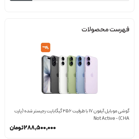
فهرست محصولات
گوشی موبایل آیفون 17 با ظرفیت 256 گیگابایت رجیستر شده (پارت
CHA) - Not Active
(گ
ن
288,500,000
تومان