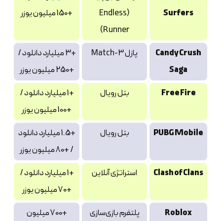
Surfers
(Endless
+150 میلیون یوزر
Runner)
Candy Crush
پازل Match-3
+3 میلیارد دانلود /
Saga
+250 میلیون یوزر
Free Fire
بتل رویال
+1 میلیارد دانلود /
+100 میلیون یوزر
PUBG Mobile
بتل رویال
+1.5 میلیارد دانلود
/ +80 میلیون یوزر
Clash of Clans
استراتژی آنلاین
+1 میلیارد دانلود /
+70 میلیون یوزر
Roblox
پلتفرم بازی‌سازی
+700 میلیون