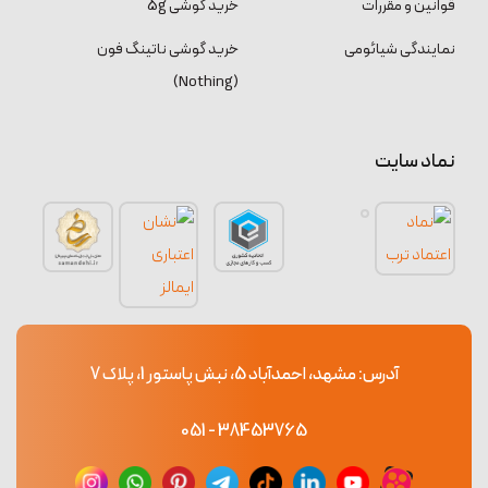
قوانین و مقررات
خرید گوشی 5g
نمایندگی شیائومی
خرید گوشی ناتینگ فون
(Nothing)
نماد سایت
آدرس: مشهد، احمدآباد 5، نبش پاستور 1، پلاک 7
38453765 - 051