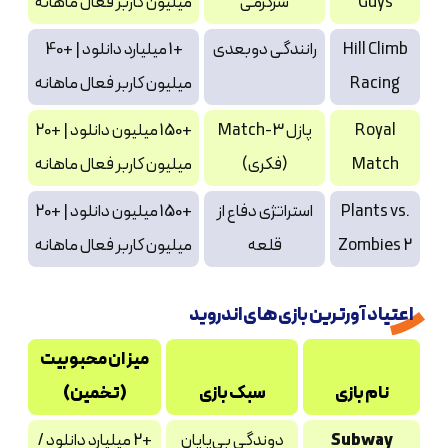
Guys
سرگرمی
میلیون کاربر فعال ماهانه
Hill Climb
رانندگی دوبعدی
+1 میلیارد دانلود | +40
Racing
میلیون کاربر فعال ماهانه
Royal
پازل Match-3
+150 میلیون دانلود | +20
Match
(فکری)
میلیون کاربر فعال ماهانه
Plants vs.
استراتژی دفاع از
+150 میلیون دانلود | +20
Zombies 2
قلعه
میلیون کاربر فعال ماهانه
اعتیاد آورترین بازی های اندروید
میزان محبوبیت
نام بازی
سبک بازی
(تخمین)
Subway
دوندگی بی‌پایان
+2 میلیارد دانلود /