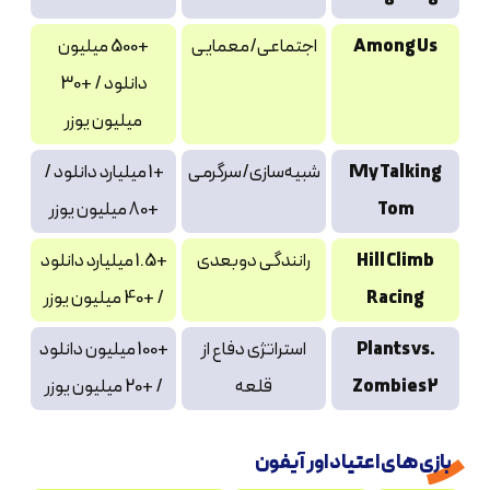
Among Us
اجتماعی/معمایی
+500 میلیون
دانلود / +30
میلیون یوزر
My Talking
شبیه‌سازی/سرگرمی
+1 میلیارد دانلود /
Tom
+80 میلیون یوزر
Hill Climb
رانندگی دوبعدی
+1.5 میلیارد دانلود
Racing
/ +40 میلیون یوزر
Plants vs.
استراتژی دفاع از
+100 میلیون دانلود
Zombies 2
قلعه
/ +20 میلیون یوزر
بازی های اعتیاد اور آیفون