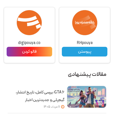
digipouya.co
RHpouya
پیوستن
فالو کردن
مقالات پیشنهادی
GTA 6؛ بررسی کامل، تاریخ انتشار،
گیم‌پلی و جدیدترین اخبار
11 مرداد 1405