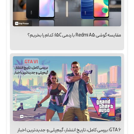
مقایسه گوشی Redmi A5 با ردمی 15C؛ کدام را بخریم؟
GTA 6؛ بررسی کامل، تاریخ انتشار، گیم‌پلی و جدیدترین اخبار