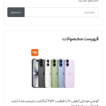
جستجو نمایید.
جستجو
فهرست محصولات
گوشی موبایل آیفون 17 با ظرفیت 256 گیگابایت رجیستر شده (پارت