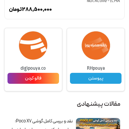
CHA) - Not Active
(گ
ن
288,500,000
تومان
digipouya.co
RHpouya
پیوستن
فالو کردن
مقالات پیشنهادی
نقد و بررسی کامل گوشی Poco X7؛