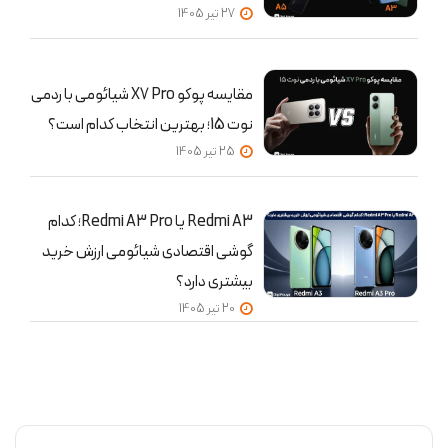
27 تير 1405
مقایسه پوکو X7 Pro شیائومی با ردمی
نوت 15؛ بهترین انتخاب کدام است؟
25 تير 1405
Redmi A3 یا Redmi A3 Pro؛ کدام
گوشی اقتصادی شیائومی ارزش خرید
بیشتری دارد؟
20 تير 1405