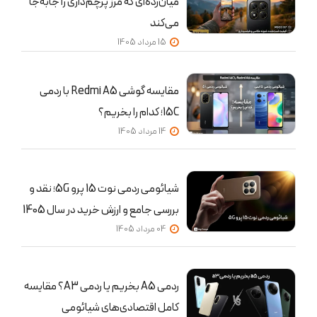
میان‌رده‌ای که مرز پرچم‌داری را جابه‌جا
می‌کند
15 مرداد 1405
مقایسه گوشی Redmi A5 با ردمی
15C؛ کدام را بخریم؟
14 مرداد 1405
شیائومی ردمی نوت 15 پرو 5G؛ نقد و
بررسی جامع و ارزش خرید در سال 1405
04 مرداد 1405
ردمی A5 بخریم یا ردمی A3؟ مقایسه
کامل اقتصادی‌های شیائومی