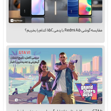
مقایسه گوشی Redmi A5 با ردمی 15C؛ کدام را بخریم؟