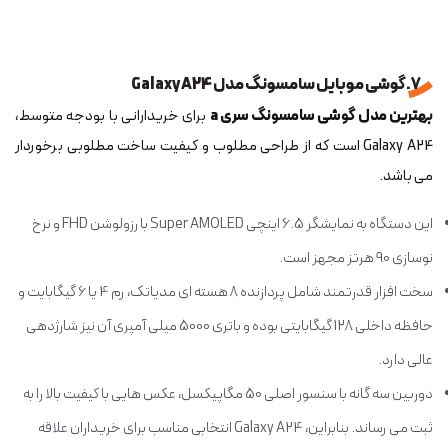
7. گوشی موبایل سامسونگ مدل Galaxy A24
بهترین مدل گوشی سامسونگ سری a
برای خریدارانی با بودجه متوسط،
Galaxy A24 است که از طراحی مطلوب و کیفیت ساخت مطلوبی برخوردار
می باشد.
این دستگاه به نمایشگر 6.5 اینچی Super AMOLED با رزولوشن FHD و نرخ
نوسازی 90 هرتز مجهز است.
سخت افزار قدرتمند شامل پردازنده 8 هسته ای مدیاتک، رم 4 یا 6 گیگابایت و
حافظه داخلی 128 گیگابایتی بوده و باتری 5000 میلی آمپری آن نیز شارژدهی
عالی دارد.
دوربین سه گانه با سنسور اصلی 50 مگاپیکسل، عکس هایی با کیفیت بالا را به
ثبت می رساند. بنابراین، Galaxy A24 انتخابی مناسب برای خریداران علاقه