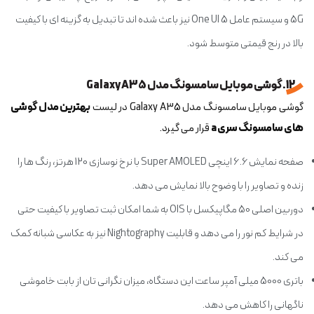
5G و سیستم عامل One UI 5 نیز باعث شده اند تا تبدیل به گزینه ای با کیفیت
بالا در رنج قیمتی متوسط شود.
12. گوشی موبایل سامسونگ مدل Galaxy A35
گوشی موبایل سامسونگ مدل Galaxy A35 در لیست
بهترین مدل گوشی
های سامسونگ سری a
قرار می گیرد.
صفحه نمایش 6.6 اینچی Super AMOLED با نرخ نوسازی 120 هرتز، رنگ ها را
زنده و تصاویر را با وضوح بالا نمایش می دهد.
دوربین اصلی 50 مگاپیکسل با OIS به شما امکان ثبت تصاویر با کیفیت حتی
در شرایط کم نور را می دهد و قابلیت Nightography نیز به عکاسی شبانه کمک
می کند.
باتری 5000 میلی آمپر ساعت این دستگاه، میزان نگرانی تان از بابت خاموشی
ناگهانی را کاهش می دهد.