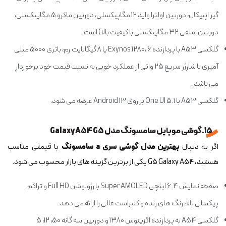
گیر اپتیکال، دوربین اولترا واید 12 مگاپیکسلی، دوربین ماکرو 5 مگاپیکسلی،
دوربین سلفی 32 مگاپیکسلی با کیفیت بالا) است.
گلکسی A53 با پردازنده Exynos 1280، 6 یا 8 گیگابایت رم، باتری 5000 میلی
آمپری با شارژر سریع 25 واتی از عملکرد خوبی به نسبت قیمت خود برخوردار
می باشد.
گلکسی A53 با One UI 5.1 بر روی Android 13 عرضه می شود.
15. گوشی موبایل سامسونگ مدل Galaxy A54 G5
اگر به دنبال
بهترین مدل گوشی سری a سامسونگ
با قیمتی مناسب
هستید، G5 Galaxy A54 یکی از برترین گزینه های بازار محسوب می شود.
صفحه نمایش 6.4 اینچی Super AMOLED با رزولوشن Full HD و تراکم
پیکسلی بالا، رنگ های زنده و کنتراست عالی را ارائه می دهد.
گلکسی A54 به پردازنده اگزینوس 1380 و دوربین سه گانه 50، 12، 5