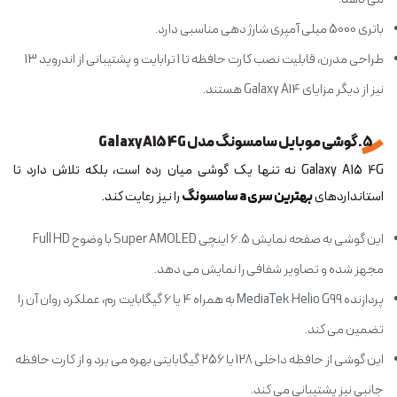
باتری 5000 میلی آمپری شارژ دهی مناسبی دارد.
طراحی مدرن، قابلیت نصب کارت حافظه تا 1 ترابایت و پشتیبانی از اندروید 13
نیز از دیگر مزایای Galaxy A14 هستند.
5. گوشی موبایل سامسونگ مدل Galaxy A15 4G
Galaxy A15 4G نه تنها یک گوشی میان رده است، بلکه تلاش دارد تا
استانداردهای
بهترین سری a سامسونگ
را نیز رعایت کند.
این گوشی به صفحه نمایش 6.5 اینچی Super AMOLED با وضوح Full HD
مجهز شده و تصاویر شفافی را نمایش می دهد.
پردازنده MediaTek Helio G99 به همراه 4 یا 6 گیگابایت رم، عملکرد روان آن را
تضمین می کند.
این گوشی از حافظه داخلی 128 یا 256 گیگابایتی بهره می برد و از کارت حافظه
جانبی نیز پشتیبانی می کند.