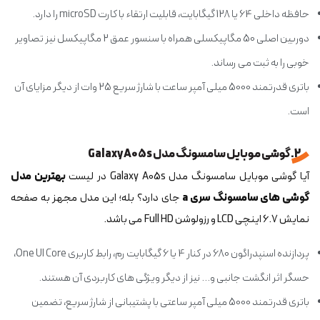
حافظه داخلی 64 یا 128 گیگابایت، قابلیت ارتقاء با کارت microSD را دارد.
دوربین اصلی 50 مگاپیکسلی همراه با سنسور عمق 2 مگاپیکسل نیز تصاویر
خوبی را به ثبت می رساند.
باتری قدرتمند 5000 میلی آمپر ساعت با شارژ سریع 25 وات از دیگر مزایای آن
است.
2. گوشی موبایل سامسونگ مدل Galaxy A05s
آیا گوشی موبایل سامسونگ مدل Galaxy A05s در لیست
بهترین مدل
گوشی های سامسونگ سری a
جای دارد؟ بله؛ این مدل مجهز به صفحه
نمایش 6.7 اینچی LCD و رزولوشن Full HD می باشد.
پردازنده اسنپدراگون 680 در کنار 4 یا 6 گیگابایت رم، رابط کاربری One UI Core،
حسگر اثر انگشت جانبی و... نیز از دیگر ویژگی های کاربردی آن هستند.
باتری قدرتمند 5000 میلی آمپر ساعتی با پشتیبانی از شارژ سریع، تضمین