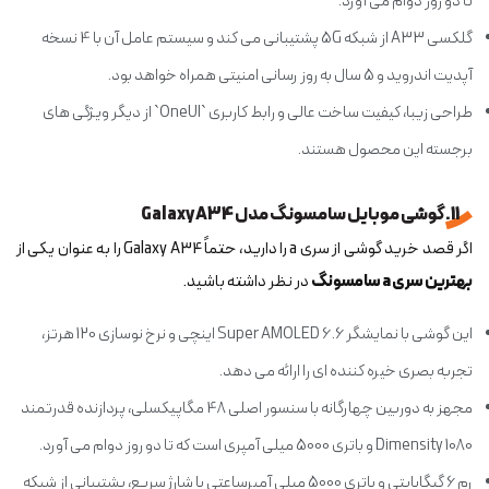
تا دو روز دوام می آورد.
گلکسی A33 از شبکه 5G پشتیبانی می کند و سیستم عامل آن با 4 نسخه
آپدیت اندروید و 5 سال به روز رسانی امنیتی همراه خواهد بود.
طراحی زیبا، کیفیت ساخت عالی و رابط کاربری `OneUI` از دیگر ویژگی های
برجسته این محصول هستند.
11. گوشی موبایل سامسونگ مدل Galaxy A34
اگر قصد خرید گوشی از سری a را دارید، حتماً Galaxy A34 را به عنوان یکی از
بهترین سری a سامسونگ
در نظر داشته باشید.
این گوشی با نمایشگر Super AMOLED 6.6 اینچی و نرخ نوسازی 120 هرتز،
تجربه بصری خیره کننده ای را ارائه می دهد.
مجهز به دوربین چهارگانه با سنسور اصلی 48 مگاپیکسلی، پردازنده قدرتمند
Dimensity 1080 و باتری 5000 میلی آمپری است که تا دو روز دوام می آورد.
رم 6 گیگابایتی و باتری 5000 میلی آمپرساعتی با شارژ سریع، پشتیبانی از شبکه