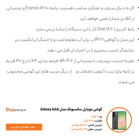
اگر به دنبال سرعت و عملکرد مناسب هستید، تراشه Exynos 1480 و پشتیبانی
از 5G نیز شما را راضی خواهد کرد.
رابط کاربری One UI 6.1 کار با این دستگاه را ساده تر می سازد.
این مدل با گواهی IP67 در برابر آب مقاوم است و با حسگر اثر انگشت زیر
نمایشگر، امنیت بیشتری را در اختیارتان قرار می دهد.
تجربه اینترنت پرسرعت با پشتیبانی از Wi-Fi 6، فیلم برداری k4 با نرخ 30 فریم
بر ثانیه برای ثبت با کیفیت لحظات و... از دیگر مزیت های این گوشی محسوب
می شوند.