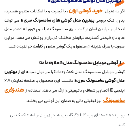
بهترین مدل گوشی سامسونگ سری a
خرید گوشی ارزان
اگر به دنبال
، با کیفیت و با امکانات متنوع هستید،
بدون شک بررسی
بهترین مدل گوشی های سامسونگ سری a
می تواند
انتخاب را برایتان آسان تر کند. سری سامسونگ a با تنوع فوق العاده در مدل
ها و بازه قیمتی گسترده، نیازهای مختلف کاربران را پوشش می دهد. در این
صورت با صرف هزینه ای معقول، یک گوشی مدرن و کارآمد خواهید داشت.
1. گوشی موبایل سامسونگ مدل Galaxy A05
گوشی موبایل سامسونگ مدل Galaxy A05 را می توان نمونه ای از
بهترین
مدل گوشی سامسونگ سری a
دانست. این محصول با صفحه نمایش 6.7
هندزفری
اینچی HD تصاویر شفاف و باکیفیتی را ارائه می دهد. استفاده از
سامسونگ
نیز کیفیتی عالی به صدای این گوشی می بخشد.
پردازنده 8 هسته ای و رم 4 یا 6 گیگابایتی، به اجرای روان برنامه ها کمک می
کنند.