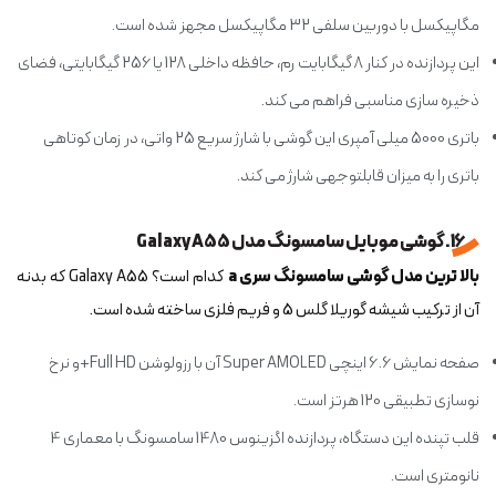
مگاپیکسل با دوربین سلفی 32 مگاپیکسل مجهز شده است.
این پردازنده در کنار 8 گیگابایت رم، حافظه داخلی 128 یا 256 گیگابایتی، فضای
ذخیره سازی مناسبی فراهم می کند.
باتری 5000 میلی آمپری این گوشی با شارژ سریع 25 واتی، در زمان کوتاهی
باتری را به میزان قابل‎توجهی شارژ می کند.
16. گوشی موبایل سامسونگ مدل Galaxy A55
بالا ترین مدل گوشی سامسونگ سری a
کدام است؟ Galaxy A55 که بدنه
آن از ترکیب شیشه گوریلا گلس 5 و فریم فلزی ساخته شده است.
صفحه نمایش 6.6 اینچی Super AMOLED آن با رزولوشن Full HD+و نرخ
نوسازی تطبیقی 120 هرتز است.
قلب تپنده این دستگاه، پردازنده اگزینوس 1480 سامسونگ با معماری 4
نانومتری است.