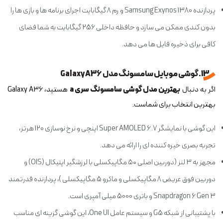
پردازنده Samsung Exynos 1380 و رم 8 گیگابایت اجرای برنامه ها و بازی ها را
بدون کندی ممکن می سازد و حافظه داخلی 256 گیگابایت به شما فضای
کافی برای ذخیره فایل ها می دهد.
13. گوشی موبایل سامسونگ مدل Galaxy A36
اگر به دنبال
بهترین مدل گوشی سامسونگ سری a
هستید، Galaxy A36
بهترین انتخاب برای شماست.
این گوشی با نمایشگر Super AMOLED 6.7 اینچی و نرخ نوسازی 120 هرتز،
تجربه بصری خیره کننده ای را ارائه می دهد.
مجهز به 3 لنز (دوربین اصلی ۵۰ مگاپیکسلی با لرزشگیر اپتیکال (OIS) و
دوربین فوق عریض 8 مگاپیکسلی و ماکرو 5 مگاپیکسلی )، پردازنده قدرتمند
Snapdragon 6 Gen 3 و باتری 5000 میلی آمپری است.
با پشتیبانی از شبکه G5 و سیستم عامل One UI، این گوشی گزینه ای مناسب