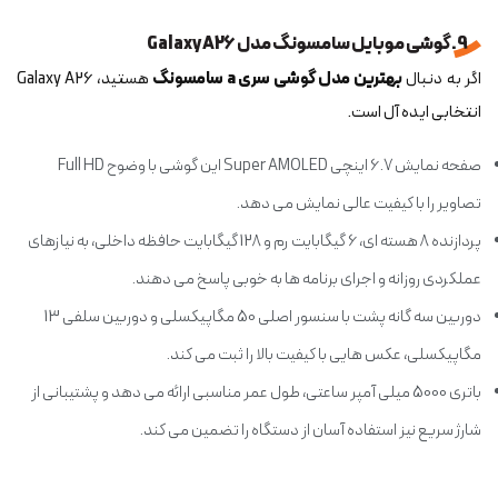
9. گوشی موبایل سامسونگ مدل Galaxy A26
اگر به دنبال
بهترین مدل گوشی سری a سامسونگ
هستید، Galaxy A26
انتخابی ایده آل است.
صفحه نمایش 6.7 اینچی Super AMOLED این گوشی با وضوح Full HD
تصاویر را با کیفیت عالی نمایش می دهد.
پردازنده 8 هسته ای، 6 گیگابایت رم و 128 گیگابایت حافظه داخلی، به نیازهای
عملکردی روزانه و اجرای برنامه ها به خوبی پاسخ می دهند.
دوربین سه گانه پشت با سنسور اصلی 50 مگاپیکسلی و دوربین سلفی 13
مگاپیکسلی، عکس هایی با کیفیت بالا را ثبت می کند.
باتری 5000 میلی آمپر ساعتی، طول عمر مناسبی ارائه می دهد و پشتیبانی از
شارژ سریع نیز استفاده آسان از دستگاه را تضمین می کند.