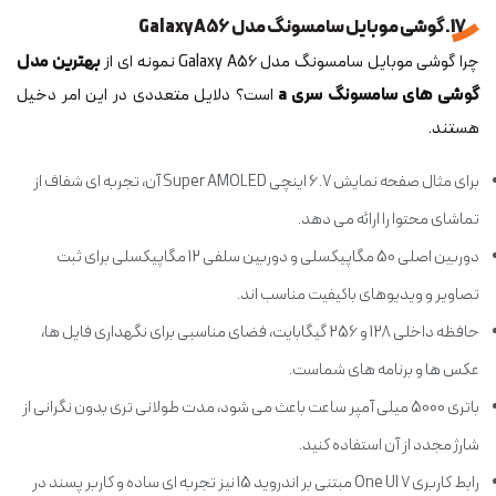
17. گوشی موبایل سامسونگ مدل Galaxy A56
چرا گوشی موبایل سامسونگ مدل Galaxy A56 نمونه ای از
بهترین مدل
گوشی های سامسونگ سری a
است؟ دلایل متعددی در این امر دخیل
هستند.
برای مثال صفحه نمایش 6.7 اینچی Super AMOLED آن، تجربه ای شفاف از
تماشای محتوا را ارائه می دهد.
دوربین اصلی 50 مگاپیکسلی و دوربین سلفی 12 مگاپیکسلی برای ثبت
تصاویر و ویدیوهای باکیفیت مناسب اند.
حافظه داخلی 128 و 256 گیگابایت، فضای مناسبی برای نگهداری فایل ها،
عکس ها و برنامه های شماست.
باتری 5000 میلی آمپر ساعت باعث می شود، مدت طولانی تری بدون نگرانی از
شارژ مجدد از آن استفاده کنید.
رابط کاربری One UI 7 مبتنی بر اندروید 15 نیز تجربه ای ساده و کاربر پسند در