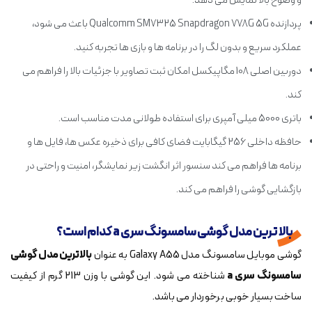
و وضوح بالا نمایش می دهد.
پردازنده Qualcomm SM7325 Snapdragon 778G 5G باعث می شود،
عملکرد سریع و بدون لگ را در برنامه ها و بازی ها تجربه کنید.
دوربین اصلی 108 مگاپیکسل امکان ثبت تصاویر با جزئیات بالا را فراهم می
کند.
باتری 5000 میلی آمپری برای استفاده طولانی مدت مناسب است.
حافظه داخلی 256 گیگابایت فضای کافی برای ذخیره عکس ها، فایل ها و
برنامه ها فراهم می کند سنسور اثر انگشت زیر نمایشگر، امنیت و راحتی در
بازگشایی گوشی را فراهم می کند.
بالا ترین مدل گوشی سامسونگ سری a کدام است؟
گوشی موبایل سامسونگ مدل Galaxy A55 به عنوان
بالاترین مدل گوشی
سامسونگ سری a
شناخته می شود. این گوشی با وزن 213 گرم از کیفیت
ساخت بسیار خوبی برخوردار می باشد.