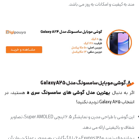
مند به کیفیت و امکانات به روز می باشد.
8. گوشی موبایل سامسونگ مدل Galaxy A25
اگر به دنبال
بهترین مدل گوشی های سامسونگ سری a
هستید، در
انتخاب Galaxy A25 تردید نکنید!
این گوشی با طراحی مدرن و نمایشگر 6.5 اینچی Super AMOLED، تصاویر
شفاف و باکیفیتی ارائه می دهد.
پردازنده قدرتمند Exynos 1280 و 6 یا 8 گیگابایت رم، موجب عملکرد روان آن