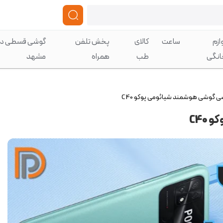
ازم
ساعت
کالای
پخش تلفن
گوشی قسطی در
انگی
طب
همراه
مشهد
 گوشی هوشمند شیائومی پوکو C40
C40