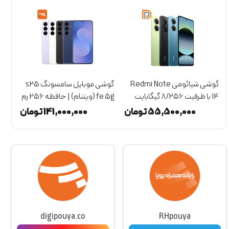
گوشی شیائومی Redmi Note
گوشی موبایل سامسونگ s25
14 با ظرفیت 8/256 گیگابایت
fe 5g (ویتنام) | حافظه 256 رم
(گلوبال)
8 گیگابایت
(گلو
55,500,000
تومان
141,000,000
تومان
digipouya.co
RHpouya