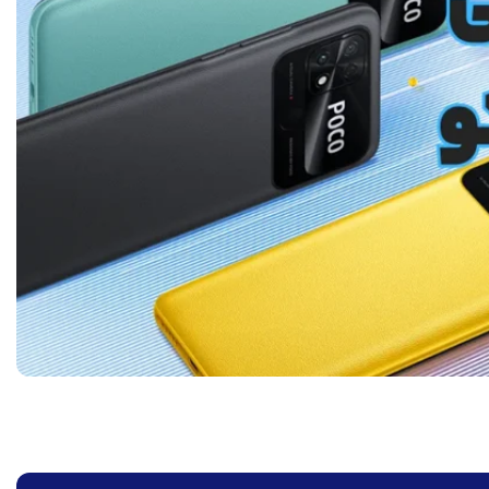
وبایل شیائومی Poco
گوشی سامسونگ Galaxy A56
گوشی موبایل آیفون 17 با ظرفیت
5G با ظرفیت 8/128 گیگابایت
256 گیگابایت رجیستر شده
(ویتنام)
(پارت CHA) - Not Active
ومان
81,000,000
تومان
287,000,000
تومان