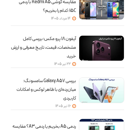
مقایسه گوشی Redmi A5 با ردمی
15C؛ کدام را بخریم؟
14 مرداد 1405
آیفون 18 پرو مکس؛ بررسی کامل
مشخصات، قیمت، تاریخ معرفی و ارزش
خرید
22 تير 1405
بررسی Galaxy A57 سامسونگ؛
میان‌رده‌ای با ظاهر لوکس و امکانات
کاربردی
16 تير 1405
ردمی A5 بخریم یا ردمی A3؟ مقایسه