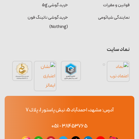
قوانین و مقررات
خرید گوشی 5g
نمایندگی شیائومی
خرید گوشی ناتینگ فون
(Nothing)
نماد سایت
آدرس: مشهد، احمدآباد 5، نبش پاستور 1، پلاک 7
38453765 - 051