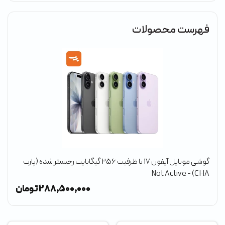
فهرست محصولات
گوشی موبایل آیفون 17 با ظرفیت 256 گیگابایت رجیستر شده (پارت
CHA) - Not Active
(گ
ن
288,500,000
تومان