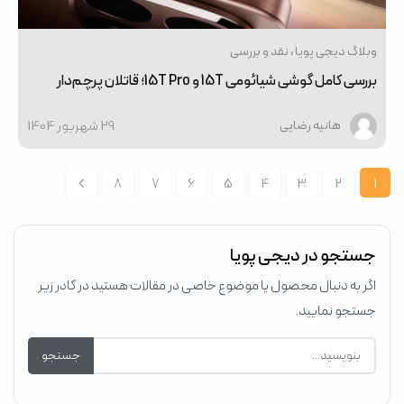
وبلاگ دیجی پویا
نقد و بررسی
بررسی کامل گوشی شیائومی 15T و 15T Pro؛ قاتلان پرچم‌دار
29 شهریور 1404
هانیه رضایی
8
7
6
5
4
3
2
1
جستجو در دیجی پویا
اگر به دنبال محصول یا موضوع خاصی در مقالات هستید در کادر زیر
جستجو نمایید.
جستجو