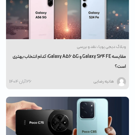
وبلاگ دیجی پویا
نقد و بررسی
مقایسه Galaxy S24 FE و Galaxy A56 5G؛ کدام انتخاب بهتری
است؟
26 آبان 1404
هانیه رضایی