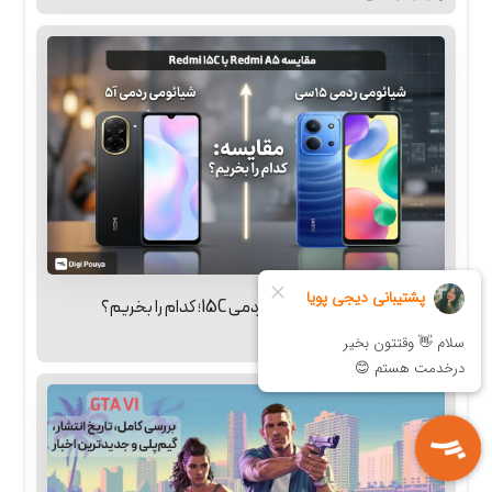
مقایسه گوشی Redmi A5 با ردمی 15C؛ کدام را بخریم؟