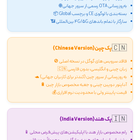
به‌روزرسانی OTA رسمی از سرور جهانی 🌐
بسته‌بندی با لوگوی CE و برچسب Global 📦
سازگار با تمام باندهای 4G/5G بین‌المللی 📶
🇨🇳
پک چین (Chinese Version)
فاقد سرویس های گوگل در نسخه اصلی 🚫
زبان چینی و انگلیسی، بدون فارسی 🇨🇳
به روزرسانی از سرور چین (کندتر برای کاربران جهانی) 🐢
آداپتور دوپین چینی و جعبه مخصوص بازار چین 🔋
قیمت پایینتر ولی با محدودیت نرم افزاری 💰
🇮🇳
پک هند (India Version)
رام مخصوص بازار هند با اپلیکیشن‌های پیش‌فرض محلی 📱