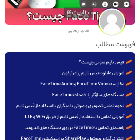
20 آبان 1402
هانیه رضایی
فهرست مطالب
فیس تایم صوتی چیست؟
آموزش دانلود فیس تایم برای آیفون
مقایسه FaceTime Video و FaceTime Audio
دستگاه‌های سازگار با خدمات FaceTime
نحوه تماس تصویری و صوتی با دیگران با استفاده از فیس تایم
آموزش تماس با استفاده از فیس تایم از طریق WiFi و LTE
راهنمای تماس با FaceTime بر روی دستگاه‌های اندروید
اشتراک‌گذاری محتوا با SharePlay در اپلیکیشن FaceTime