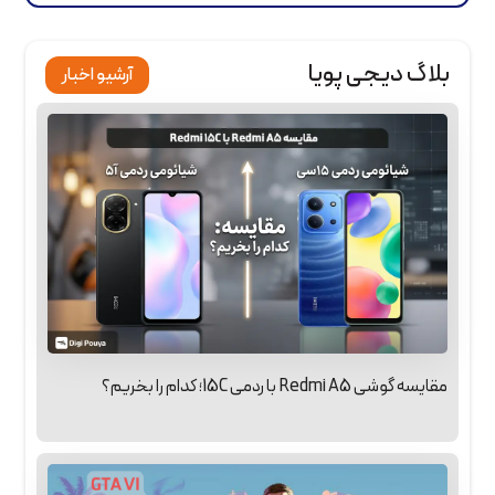
بلاگ دیجی پویا
آرشیو اخبار
مقایسه گوشی Redmi A5 با ردمی 15C؛ کدام را بخریم؟