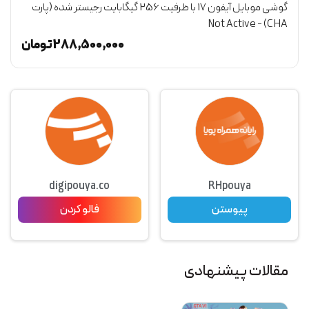
گوشی موبایل آیفون 17 با ظرفیت 256 گیگابایت رجیستر شده (پارت
CHA) - Not Active
(گ
ن
288,500,000
تومان
digipouya.co
RHpouya
پیوستن
فالو کردن
مقالات پیشنهادی