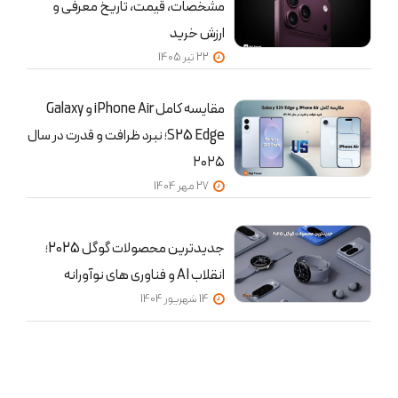
مشخصات، قیمت، تاریخ معرفی و
ارزش خرید
22 تير 1405
مقایسه کامل iPhone Air و Galaxy
S25 Edge؛ نبرد ظرافت و قدرت در سال
۲۰۲۵
27 مهر 1404
جدیدترین محصولات گوگل 2025؛
انقلاب AI و فناوری های نوآورانه
14 شهریور 1404