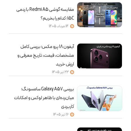
مقایسه گوشی Redmi A5 با ردمی
15C؛ کدام را بخریم؟
14 مرداد 1405
آیفون 18 پرو مکس؛ بررسی کامل
مشخصات، قیمت، تاریخ معرفی و
ارزش خرید
22 تير 1405
بررسی Galaxy A57 سامسونگ؛
میان‌رده‌ای با ظاهر لوکس و امکانات
کاربردی
16 تير 1405