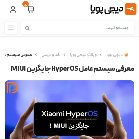
0
دیجی پویا
وبلاگ دیجی پویا
نقد و بررسی
معرفی سیستم عامل HyperOS جایگزین I
معرفی سیستم عامل HyperOS جایگزین MIUI