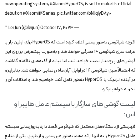
new operating system, #XiaomiHyperOS, is set to make its official
debut on #Xiaomi14Series. pic.twitter.com/bNJqIyD8y0
— Lei Jun (@leijun) October 17, 2023 "
اگرچه شیائومی به‌طور رسمی اعلام کرده است که HyperOS برای اولین بار با
عرضه سری شیائومی ۱۴ معرفی خواهد شد و به‌صورت پیشفرض بر روی این
گوشی‌های پرچمدار نصب خواهد شد، اما نباید از گفته‌های ناگفته گذاشت
که احتمالاً سری شیائومی ۱۴ در اوایل آبان‌ماه رونمایی خواهد شد. بنابراین،
در آینده نزدیک با HyperOS به‌طور کامل آشنا خواهیم شد و امکانات آن را
تجربه خواهیم کرد.
لیست گوشی‌های سازگار با سیستم عامل هایپر او
اس:
فهرستی از دستگاه‌های محتمل که شیائومی قصد دارد به‌روزرسانی سیستم
عامل HyperOS را به آنها ارائه دهد، به‌طور غیررسمی و از طریق یکی از منابع