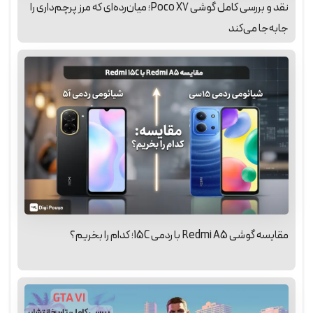
نقد و بررسی کامل گوشی Poco X7؛ میان‌رده‌ای که مرز پرچم‌داری را
جابه‌جا می‌کند
مقایسه گوشی Redmi A5 با ردمی 15C؛ کدام را بخریم؟