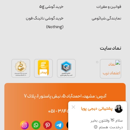
قوانین و مقررات
خرید گوشی 5g
نمایندگی شیائومی
خرید گوشی ناتینگ فون
(Nothing)
نماد سایت
آدرس: مشهد، احمدآباد 5، نبش پاستور 1، پلاک 7
38453765 - 051