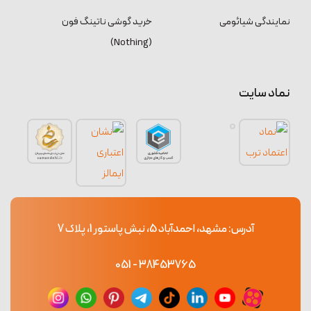
نمایندگی شیائومی
خرید گوشی ناتینگ فون
(Nothing)
نماد سایت
آدرس: مشهد، احمدآباد 5، نبش پاستور 1، پلاک 7
38453765 - 051