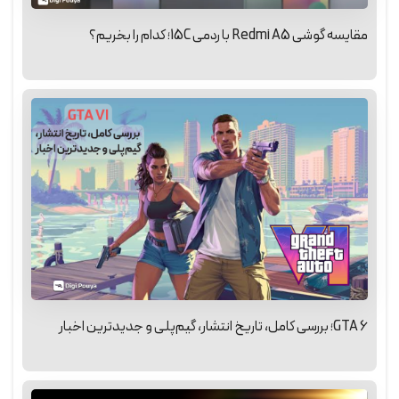
مقایسه گوشی Redmi A5 با ردمی 15C؛ کدام را بخریم؟
GTA 6؛ بررسی کامل، تاریخ انتشار، گیم‌پلی و جدیدترین اخبار