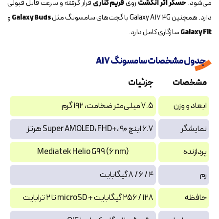
می‌شود.
حسگر اثر انگشت
روی
فریم کناری
قرار گرفته و سرعت قابل قبولی
دارد. همچنین Galaxy A17 4G با گجت‌های سامسونگ مثل
Galaxy Buds
و
Galaxy Fit
سازگاری کامل دارد.
جدول مشخصات سامسونگ A17
مشخصات
جزئیات
ابعاد و وزن
۷.۵ میلی‌متر ضخامت، ۱۹۲ گرم
نمایشگر
۶.۷ اینچ Super AMOLED، FHD+، ۹۰ هرتز
پردازنده
Mediatek Helio G99 (6 nm)
رم
۴ / ۶ / ۸ گیگابایت
حافظه
۱۲۸ / ۲۵۶ گیگابایت + microSD تا ۲ ترابایت