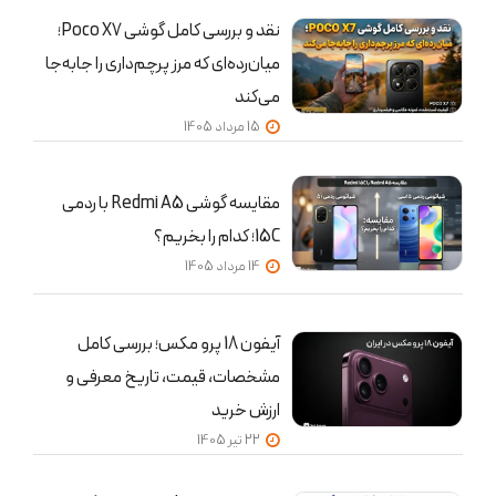
نقد و بررسی کامل گوشی Poco X7؛
میان‌رده‌ای که مرز پرچم‌داری را جابه‌جا
می‌کند
15 مرداد 1405
مقایسه گوشی Redmi A5 با ردمی
15C؛ کدام را بخریم؟
14 مرداد 1405
آیفون 18 پرو مکس؛ بررسی کامل
مشخصات، قیمت، تاریخ معرفی و
ارزش خرید
22 تير 1405