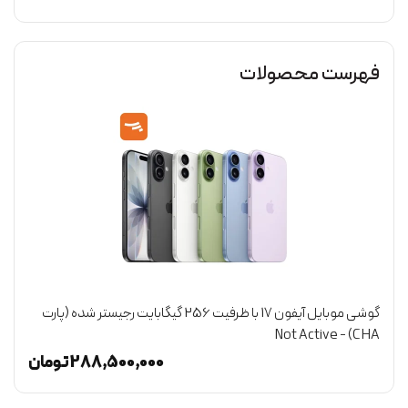
فهرست محصولات
گوشی موبایل آیفون 17 با ظرفیت 256 گیگابایت رجیستر شده (پارت
CHA) - Not Active
(گ
ن
288,500,000
تومان