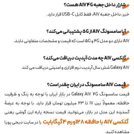
شارژر داخل جعبه A17 4G هست؟
خیر، داخل جعبه A17، فقط کابل USB-C قرار دارد.
آیا سامسونگ A17 از 5G پشتیبانی می‌کند؟
A17 دارای دو مدل 4G و 5G است که قیمت و مشخصات متفاوتی دارند.
گلکسی A17 چه مدت آپدیت دریافت می‌کند؟
Galaxy A17 شش سال آپدیت نرم‌ افزاری و امنیتی دریافت می کند.
قیمت A17 سامسونگ در ایران چقدر است؟
قیمت سامسونگ Galaxy A17 4G در بازار ایران با توجه به رنگ و ظرفیت
حافظه، معمولاً بین 17 تا 23 میلیون تومان قرار دارد. با توجه به عرضهٔ
گسترده این مدل در بازار، می‌توانید قیمت نسخه پایه این گوشی یعنی
گلکسی A17 با حافظه 128 و رم 4 گیگابایت
را در سایت دیجی پویا
مشاهده کنید.