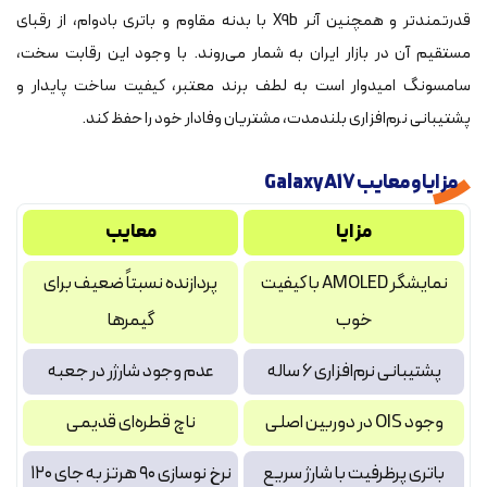
قدرتمندتر و همچنین آنر X9b با بدنه مقاوم و باتری بادوام، از رقبای
مستقیم آن در بازار ایران به شمار می‌روند. با وجود این رقابت سخت،
سامسونگ امیدوار است به لطف برند معتبر، کیفیت ساخت پایدار و
پشتیبانی نرم‌افزاری بلندمدت، مشتریان وفادار خود را حفظ کند.
مزایا و معایب Galaxy A17
مزایا
معایب
نمایشگر AMOLED با کیفیت
پردازنده نسبتاً ضعیف برای
خوب
گیمرها
پشتیبانی نرم‌افزاری ۶ ساله
عدم وجود شارژر در جعبه
وجود OIS در دوربین اصلی
ناچ قطره‌ای قدیمی
باتری پرظرفیت با شارژ سریع
نرخ نوسازی ۹۰ هرتز به جای ۱۲۰