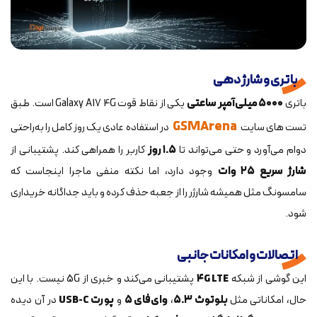
باتری و شارژدهی
باتری
۵۰۰۰ میلی‌آمپر ساعتی
یکی از نقاط قوت Galaxy A17 4G است. طبق
GSMArena
تست های سایت
در استفاده عادی یک روز کامل را به‌راحتی
دوام می‌آورد و حتی می‌تواند تا
۱.۵ روز
کاربر را همراهی کند. پشتیبانی از
شارژ سریع ۲۵ وات
وجود دارد، اما نکته منفی ماجرا اینجاست که
سامسونگ مثل همیشه شارژر را از جعبه حذف کرده و باید جداگانه خریداری
شود.
اتصالات و امکانات جانبی
این گوشی از شبکه
۴G LTE
پشتیبانی می‌کند و خبری از 5G نیست. با این
حال، امکاناتی مثل
بلوتوث ۵.۳
،
وای‌فای ۵
و
پورت USB-C
در آن دیده