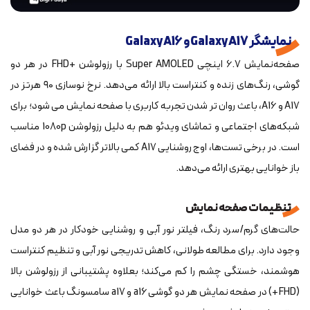
نمایشگر Galaxy A17 و Galaxy A16
صفحه‌نمایش ۶.۷ اینچی Super AMOLED با رزولوشن +FHD در هر دو
گوشی، رنگ‌های زنده و کنتراست بالا ارائه می‌دهد. نرخ نوسازی ۹۰ هرتز در
A17 و A16، باعث روان تر شدن تجربه کاربری با صفحه نمایش می شود؛ برای
شبکه‌های اجتماعی و تماشای ویدئو هم به دلیل رزولوشن 1080p مناسب
است. در برخی تست‌ها، اوج روشنایی A17 کمی بالاتر گزارش شده و در فضای
باز خوانایی بهتری ارائه می‌دهد.
تنظیمات صفحه نمایش
حالت‌های گرم/سرد رنگ، فیلتر نور آبی و روشنایی خودکار در هر دو مدل
وجود دارد. برای مطالعه طولانی، کاهش تدریجی نور آبی و تنظیم کنتراست
هوشمند، خستگی چشم را کم می‌کند؛ بعلاوه پشتیبانی از رزولوشن بالا
(FHD+) در صفحه نمایش هر دو گوشی a16 و a17 سامسونگ باعث خوانایی