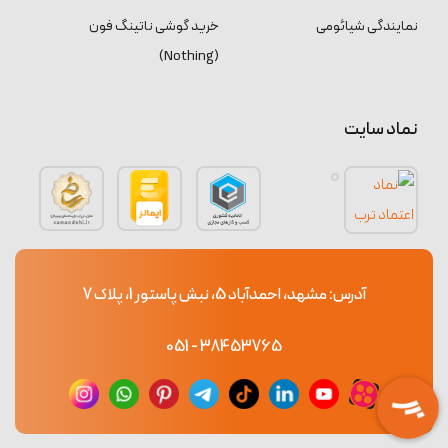
نمایندگی شیائومی
خرید گوشی ناتینگ فون
(Nothing)
نماد سایت
آدرس: مشهد، احمدآباد 5، نبش پاستور 1، پلاک 7
38453765 - 051