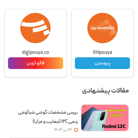
digipouya.co
RHpouya
پیوستن
فالو کردن
مقالات پیشنهادی
بررسی مشخصات گوشی شیائومی
ردمی 12C (معایب و مزایا)
24 تير 1403