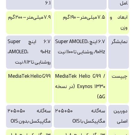
امل
6.1
ابعاد و
۷.۵ میلی‌متر – ۱۹۰ گرم
۷.۹ میلی‌متر – ۲۰۰ گرم
وزن
نمایشگر
۶.۷ اینچ Super AMOLED،
۶.۷ اینچ Super
۹۰Hz، روشنایی تا ۱۱۰۰ نیت
AMOLED، ۹۰Hz،
روشنایی تا ۸۱۲ نیت
چیپست
MediaTek Helio G99 /
MediaTek Helio G99
Exynos 1330 (در نسخه
5G)
دوربین
سه‌گانه ۵۰+۵+۲
سه‌گانه ۵۰+۵+۲
اصلی
مگاپیکسل با OIS
مگاپیکسل بدون OIS