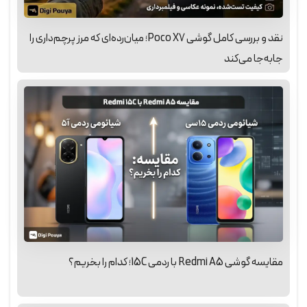
نقد و بررسی کامل گوشی Poco X7؛ میان‌رده‌ای که مرز پرچم‌داری را
جابه‌جا می‌کند
مقایسه گوشی Redmi A5 با ردمی 15C؛ کدام را بخریم؟