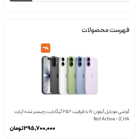
فهرست محصولات
گوشی موبایل آیفون 17 با ظرفیت 256 گیگابایت رجیستر شده (پارت
CHA) - Not Active
گی
ن
295,700,000
تومان