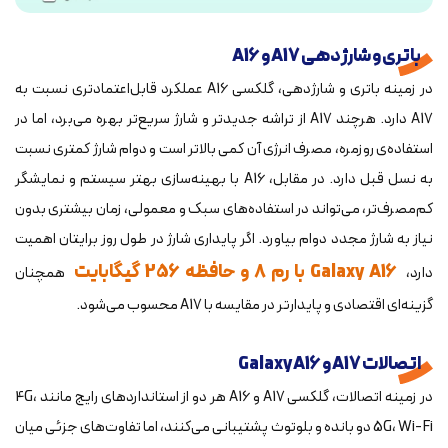
باتری و شارژدهی A17 و A16
در زمینه باتری و شارژدهی، گلکسی A16 عملکرد قابل‌اعتمادتری نسبت به
A17 دارد. هرچند A17 از تراشه جدیدتر و شارژ سریع‌تر بهره می‌برد، اما در
استفاده‌ی روزمره، مصرف انرژی آن کمی بالاتر است و دوام شارژ کمتری نسبت
به نسل قبل دارد. در مقابل، A16 با بهینه‌سازی بهتر سیستم و نمایشگر
کم‌مصرف‌تر، می‌تواند در استفاده‌های سبک و معمولی، زمان بیشتری بدون
نیاز به شارژ مجدد دوام بیاورد. اگر پایداری شارژ در طول روز برایتان اهمیت
Galaxy A16 با رم 8 و حافظه 256 گیگابایت
دارد،
همچنان
گزینه‌ای اقتصادی و پایدارتر در مقایسه با A17 محسوب می‌شود.
اتصالات A17 و Galaxy A16
در زمینه اتصالات، گلکسی A17 و A16 هر دو از استانداردهای رایج مانند 4G،
5G، Wi-Fi دو بانده و بلوتوث پشتیبانی می‌کنند، اما تفاوت‌های جزئی میان