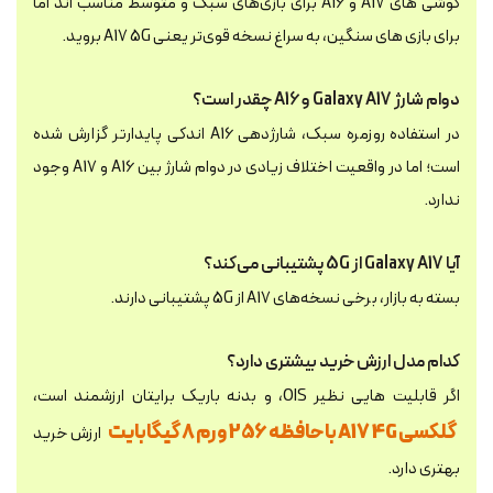
گوشی های A17 و A16 برای بازی‌های سبک و متوسط مناسب اند اما
برای بازی های سنگین، به سراغ نسخه‌ قوی‌تر یعنی A17 5G بروید.
دوام شارژ Galaxy A17 و A16 چقدر است؟
در استفاده روزمره سبک، شارژدهی A16 اندکی پایدارتر گزارش شده
است؛ اما در واقعیت اختلاف زیادی در دوام شارژ بین A16 و A17 وجود
ندارد.
آیا Galaxy A17 از 5G پشتیبانی می‌کند؟
بسته به بازار، برخی نسخه‌های A17 از 5G پشتیبانی دارند.
کدام مدل ارزش خرید بیشتری دارد؟
اگر قابلیت هایی نظیر OIS، و بدنه باریک برایتان ارزشمند است،
گلکسی A17 4G با حافظه 256 و رم 8 گیگابایت
ارزش خرید
بهتری دارد.