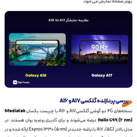
بهتر صفحه نمایش می شود.
بررسی پردازنده گلکسیA17 و A16
نسخه‌های 4G دو گوشی گلکسیA17 و A16 با چیپست یکسان
Mediatek
Helio G99 (6 nm)
عرضه می‌شوند و برای کاربری روزمره روان هستند. در
مدل بالاتر (5G)، A17 با تراشه جدیدتر Exynos 1330 (5 nm) ارائه شده و در