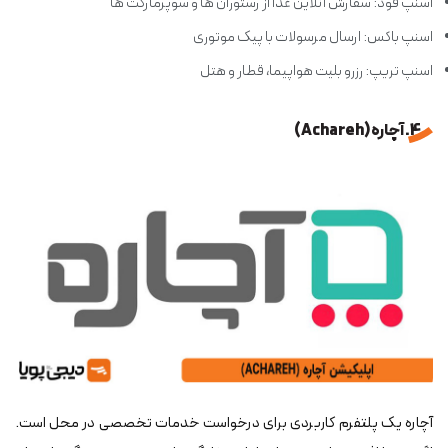
اسنپ فود: سفارش آنلاین غذا از رستوران ها و سوپرمارکت ها
اسنپ باکس: ارسال مرسولات با پیک موتوری
اسنپ تریپ: رزرو بلیت هواپیما، قطار و هتل
4. آچاره (Achareh)
آچاره یک پلتفرم کاربردی برای درخواست خدمات تخصصی در محل است.