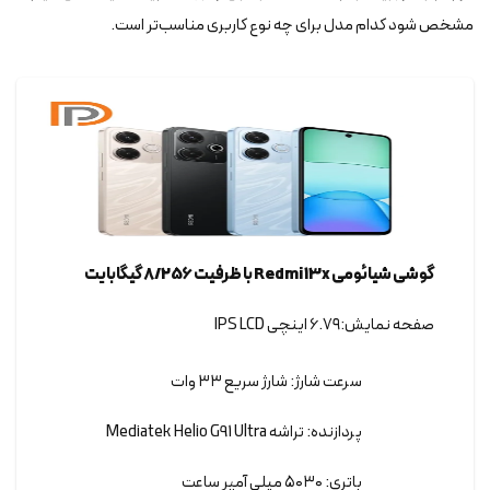
مشخص شود کدام مدل برای چه نوع کاربری مناسب‌تر است.
گوشی شیائومی Redmi 13x با ظرفیت 8/256 گیگابایت
صفحه نمایش:۶.۷۹ اینچی IPS LCD
سرعت شارژ: شارژ سریع ۳۳ وات
پردازنده: تراشه Mediatek Helio G91 Ultra
باتری: ۵۰۳۰ میلی آمپر ساعت