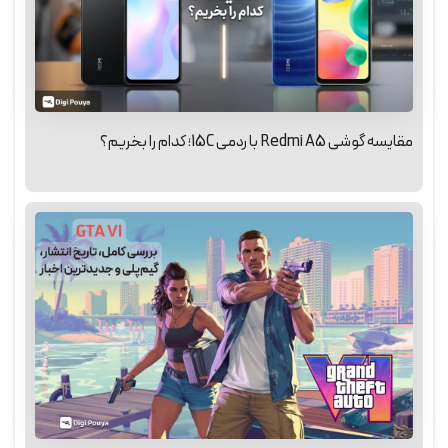
مقایسه گوشی Redmi A5 با ردمی 15C؛ کدام را بخریم؟