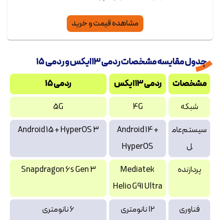
مشاهده قیمت و خرید
جدول مقایسه مشخصات ردمی ۱۳ ایکس و ردمی ۱۵
مشخصات
ردمی ۱۳ ایکس
ردمی ۱۵
شبکه
4G
5G
سیستم‌عام
Android 14 +
Android 15 + HyperOS 3
ل
HyperOS
پردازنده
Mediatek
Snapdragon 6s Gen 3
Helio G91 Ultra
فناوری
۱۲ نانومتری
۶ نانومتری