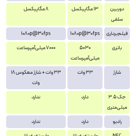
دوربین
۱۳ مگاپیکسل
۸ مگاپیکسل
سلفی
فیلم‌برداری
1080p@30fps
1080p@30fps
باتری
۵۰۳۰
۷۰۰۰ میلی‌آمپرساعت
میلی‌آمپرساعت
شارژ
۳۳ وات
۳۳ وات + شارژ معکوس ۱۸
وات
جک ۳.۵
دارد
ندارد
میلی‌متری
رادیو
دارد
ندارد
NFC
وابسته به بازار
وابسته به بازار