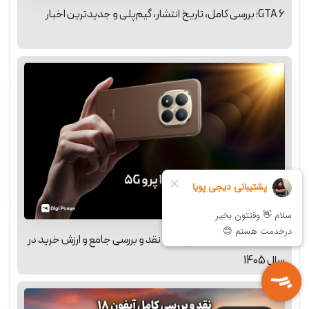
GTA 6؛ بررسی کامل، تاریخ انتشار، گیم‌پلی و جدیدترین اخبار
شیائومی ردمی نوت 15 پرو 5G؛ نقد و بررسی جامع و ارزش خرید در
سال 1405