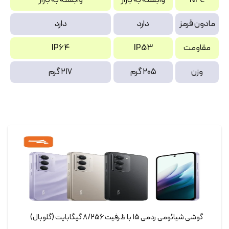
مادون قرمز
دارد
دارد
مقاومت
IP53
IP64
وزن
۲۰۵ گرم
۲۱۷ گرم
گوشی شیائومی ردمی 15 با ظرفیت 8/256 گیگابایت (گلوبال)