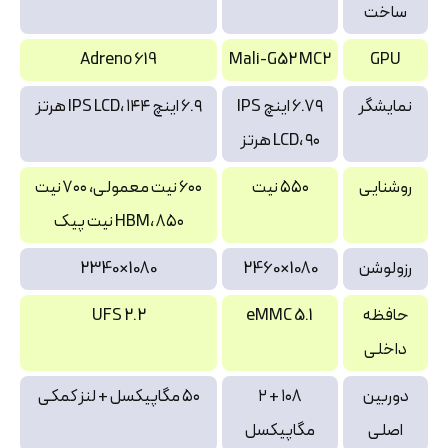
ساخت
Adreno 619
Mali-G52 MC2
GPU
نمایشگر
۶.۷۹ اینچ IPS
۶.۹ اینچ IPS LCD، ۱۴۴ هرتز
LCD، ۹۰ هرتز
روشنایی
۵۵۰ نیت
۶۰۰ نیت معمولی، ۷۰۰ نیت
HBM، ۸۵۰ نیت پیک
رزولوشن
1080×2460
1080×2340
حافظه
eMMC 5.1
UFS 2.2
داخلی
دوربین
۱۰۸ + ۲
۵۰ مگاپیکسل + لنز کمکی
اصلی
مگاپیکسل