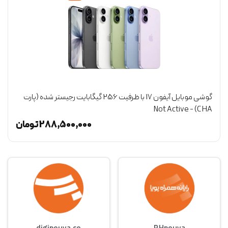
گوشی موبایل آیفون 17 با ظرفیت 256 گیگابایت رجیستر شده (پارت
CHA) - Not Active
(گ
ن
288,500,000
تومان