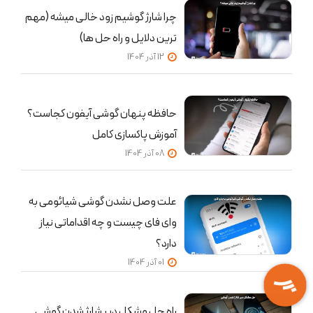
چرا شارژ گوشیم زود خالی میشه (مهم
ترین دلایل و راه حل ها)
12 آذر 1404
حافظه پنهان گوشی آیفون کجاست؟
آموزش پاکسازی کامل
08 آذر 1404
علت وصل نشدن گوشی شیائومی به
وای فای چیست و چه اقداماتی نیاز
دارد؟
01 آذر 1404
راه حل مشکل دیر شارژ شدن گوشی