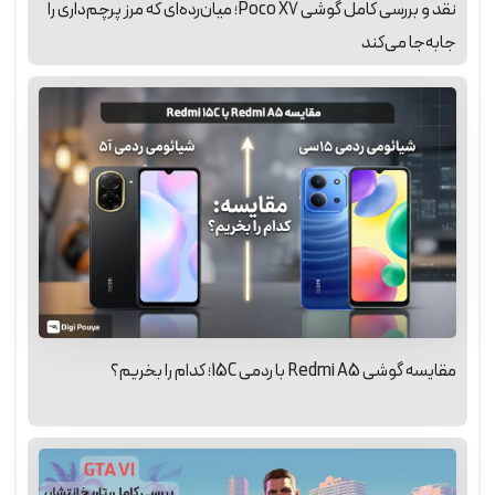
نقد و بررسی کامل گوشی Poco X7؛ میان‌رده‌ای که مرز پرچم‌داری را
جابه‌جا می‌کند
مقایسه گوشی Redmi A5 با ردمی 15C؛ کدام را بخریم؟