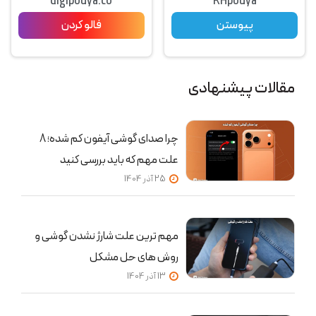
digipouya.co
RHpouya
پیوستن
فالو کردن
مقالات پیشنهادی
چرا صدای گوشی آیفون کم شده؛ 8
علت مهم که باید بررسی کنید
25 آذر 1404
مهم ترین علت شارژ نشدن گوشی و
روش های حل مشکل
13 آذر 1404