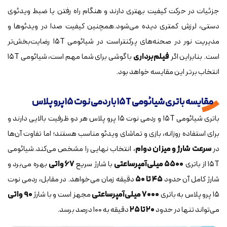
جزئیات در حرکت کیفیت بهتری دارند و هنگام راه رفتن یا ضبط ویدئوی
دستی، لرزش کمتری دیده می‌شود.همچنین کیفیت صدا در ویدئوها و
مدیریت نور در صحنه‌های پرکنتراست در شیائومی ۱۵T رضایت‌بخش‌تر
است. بنابراین اگر
فیلم‌برداری
با گوشی برای شما مهم است، شیائومی ۱۵T
انتخاب برتر این مقایسه خواهد بود.
مقایسه باتری شیائومی ۱۵T با ردمی نوت ۱۵ پرو پلاس
باتری شیائومی ۱۵T و ردمی نوت ۱۵ پرو پلاس هر دو ظرفیت بالایی دارند و
برای استفاده روزانه، بازی و تماشای ویدئو مناسب هستند؛ اما تفاوت آن‌ها
در
سرعت شارژ و میزان دوام
، انتخاب نهایی را مشخص می‌کند.شیائومی
۱۵T از باتری
۵۵۰۰ میلی‌آمپرساعتی
با شارژ سریع
۶۷ واتی
بهره می‌برد و
شارژ کامل آن حدود
۴۵ تا ۵۰
دقیقه زمان می‌خواهد. در مقابل، ردمی نوت
۱۵ پرو پلاس به باتری
۷۰۰۰ میلی‌آمپرساعتی
مجهز است و با شارژ
90 واتی
می‌تواند تنها در حدود
۲۰ تا ۲۵
دقیقه به ۱۰۰ درصد برسد.