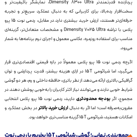
پردازنده قدرتمندتر Dimensity 8300 Ultra، نمایشگر باکیفیت‌تر و
سخت‌افزار رده‌بالا، برای کاربرانی که به دنبال عملکرد سریع‌تر و تجربه
حرفه‌ای‌تر هستند، ارزش خرید بیشتری دارد.در مقابل، ردمی نوت 15 پرو
پلاس با تراشه Dimensity 7025 Ultra و مشخصات متعادل‌تر، گزینه‌ای
مناسب برای استفاده روزمره، عکاسی معمول و اجرای نرم برنامه‌ها به شمار
می‌رود.
اگرچه ردمی نوت 15 پرو پلاس معمولاً در بازه قیمتی اقتصادی‌تری قرار
می‌گیرد، اما شیائومی 15T در ازای هزینه بیشتر، قدرت پردازشی و توان
گرافیکی بالاتری ارائه می‌دهد.از نظر باتری، حافظه داخلی و رم، هر دو گوشی
شرایط خوبی دارند و می‌توانند نیاز اکثر کاربران را به‌خوبی پوشش دهند.در
مجموع، اگر
بودجه محدودتری
دارید، ردمی نوت 15 پرو پلاس انتخابی
مقرون‌به‌صرفه است؛ اما اگر به دنبال
ارزش خرید بالاتر
در بخش عملکرد و
امکانات هستید، شیائومی 15T گزینه مناسب‌تری خواهد بود.
جمع‌بندی نهایی؛ گوشی شیائومی ۱۵T بخریم یا ردمی نوت