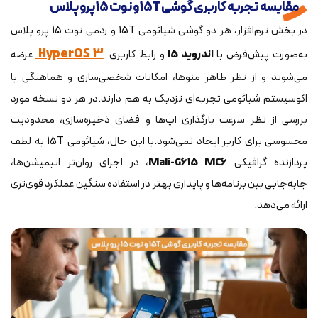
مقایسه تجربه کاربری گوشی 15T و نوت 15 پرو پلاس
در بخش نرم‌افزار، هر دو گوشی شیائومی 15T و ردمی نوت 15 پرو پلاس
HyperOS 3
به‌صورت پیش‌فرض با
اندروید 15
و رابط کاربری
عرضه
می‌شوند و از نظر ظاهر منوها، امکانات شخصی‌سازی و هماهنگی با
اکوسیستم شیائومی تجربه‌ای نزدیک به هم دارند.در هر دو نسخه مورد
بررسی از نظر سرعت بارگذاری اپ‌ها و فضای ذخیره‌سازی، محدودیت
محسوسی برای کاربر ایجاد نمی‌شود.با این حال، شیائومی 15T به لطف
پردازنده گرافیکی
Mali-G615 MC6
، در اجرای روان‌تر انیمیشن‌ها،
جابه‌جایی بین برنامه‌ها و پایداری بهتر در استفاده سنگین عملکرد قوی‌تری
ارائه می‌دهد.