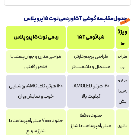
جدول مقایسه گوشی ۱۵T و ردمی نوت ۱۵ پرو پلاس
ویژگ
شیائومی ۱۵T
ردمی نوت ۱۵ پرو پلاس
ی
طراح
طراحی پرچم‌دارتر،
طراحی مدرن و جوان‌پسند با
ی
مینیمال و باکیفیت‌تر
ظاهر رقابتی
صفح
۱۲۰ هرتز، AMOLED،
۱۲۰ هرتز، AMOLED، روشنایی
ه‌نما
کیفیت بالا
خوب و نمایش روان
یش
حدود 5500
حدود 7000 میلی‌آمپرساعت با
باتری
میلی‌آمپرساعت با شارژ
شارژ سریع‌