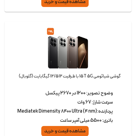
مشاهده قیمت و خرید
گوشی شیائومی 15T 5G با ظرفیت 12/512 گیگابایت (گلوبال)
وضوح تصویر: 1200 در 2670 پیکسل
سرعت شارژ: 67 وات
پردازنده:Mediatek Dimensity ۸۴۰۰ Ultra (۴ nm)
باتری: 5500 میلی آمپر ساعت
مشاهده قیمت و خرید