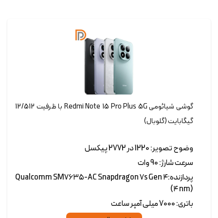
گوشی شیائومی Redmi Note 15 Pro Plus 5G با ظرفیت 12/512
گیگابایت (گلوبال)
وضوح تصویر: 1220 در 2772 پیکسل
سرعت شارژ: 90 وات
پردازنده:Qualcomm SM۷۶۳۵-AC Snapdragon ۷s Gen ۴
(۴ nm)
باتری: 7000 میلی آمپر ساعت