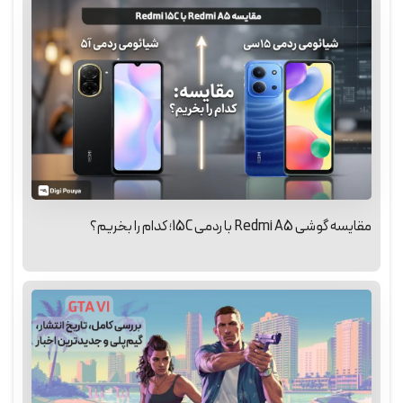
مقایسه گوشی Redmi A5 با ردمی 15C؛ کدام را بخریم؟