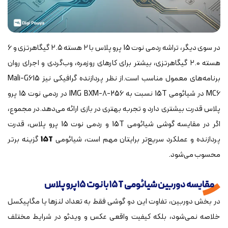
در سوی دیگر، تراشه ردمی نوت 15 پرو پلاس با ۲ هسته ۲.۵ گیگاهرتزی و ۶
هسته ۲.۰ گیگاهرتزی، بیشتر برای کارهای روزمره، وب‌گردی و اجرای روان
برنامه‌های معمول مناسب است.از نظر پردازنده گرافیکی نیز Mali-G615
MC6 در شیائومی 15T نسبت به IMG BXM-8-256 در ردمی نوت 15 پرو
پلاس قدرت بیشتری دارد و تجربه بهتری در بازی ارائه می‌دهد.در مجموع،
اگر در مقایسه گوشی شیائومی 15T و ردمی نوت 15 پرو پلاس، قدرت
پردازنده و عملکرد سریع‌تر برایتان مهم است، شیائومی
15T
گزینه برتر
محسوب می‌شود.
مقایسه دوربین شیائومی ۱۵T با نوت ۱۵ پرو پلاس
در بخش دوربین، تفاوت این دو گوشی فقط به تعداد لنزها یا مگاپیکسل
خلاصه نمی‌شود، بلکه کیفیت واقعی عکس و ویدئو در شرایط مختلف