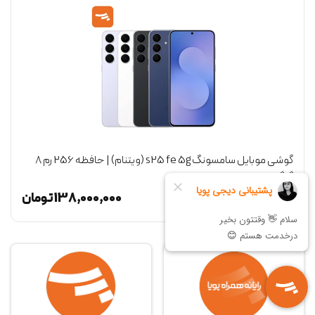
گوشی موبایل سامسونگ s25 fe 5g (ویتنام) | حافظه 256 رم 8
گیگابایت
(گ
ن
138,000,000
تومان