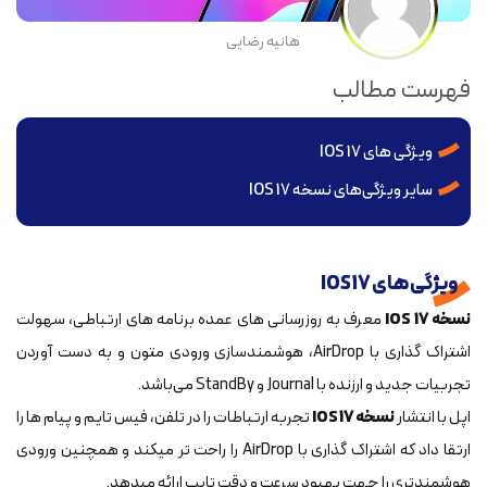
هانیه رضایی
فهرست مطالب
ویژگی های IOS 17
سایر ویژگی‌های نسخه IOS 17
ویژگی های IOS 17
نسخه IOS 17
معرف به‎ روزرسانی ‎های عمده برنامه ‎های ارتباطی، سهولت
اشتراک‎ گذاری با AirDrop، هوشمندسازی ورودی متون و به دست آوردن
تجربیات جدید و ارزنده با Journal و StandBy می‌باشد.
اپل با انتشار
نسخه IOS 17
تجربه ارتباطات را در تلفن، فیس تایم و پیام ‎ها را
ارتقا داد که اشتراک‎ گذاری با AirDrop را راحت‎ تر می‎کند و همچنین ورودی
هوشمندتری را جهت بهبود سرعت و دقت تایپ ارائه می‎دهد.