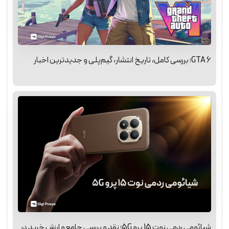
GTA 6؛ بررسی کامل، تاریخ انتشار، گیم‌پلی و جدیدترین اخبار
شیائومی ردمی نوت 15 پرو 5G؛ نقد و بررسی جامع و ارزش خرید در