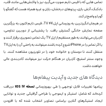
تماس‎ هایی که با فیس تایم صورت می‌گیرد نیز با واکنش‎‌هایی مانند قلب،
بادکنک، آتش‎ بازی، پرتوهای درخشان، باران و غیره همراه هست که گفتگو را
گویا و واضح‌تر کند.
در ‎هیجان ‎انگیزترین به‎ روزرسانی اپل TV 4K، فیس تایم اکنون به بزرگترین
صفحه نمایش خانگی گسترش یافت. با پشتیبانی از دوربین تداومی،
کاربران می‌توانند به طور مستقیم از اپل TV یک تماس تصویری برقرار کنند و
یا اگر تماس را در iPhone شروع کرده باشند می‎توانند به راحتی آن را به اپلTV
منتقل کنند تا دوستان و خانواده خود را در تلویزیون مشاهده کنند. با
وجود سنتر استیج، کاربران در هنگام حرکت نیز می‎توانند کادربندی عالی
خواهند داشت.
دیدگاه های جدید و آپدیت پیغام‌ها
پیام‎ها تغییرات قابل توجهی را طی به‎روزرسانی
نسخه IOS 17
دریافت
کرده‌اند که شامل: استیکر و ایموجی‎ با طراحی گرافیکی جدید و توانایی
ایجاد استیکرهای آنلاین براساس تصاویر انتخاب شده که با افزودن