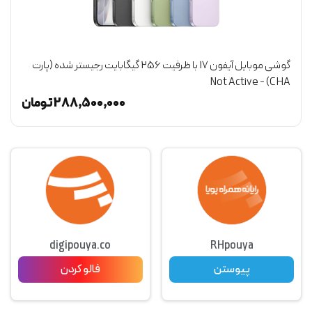
گوشی موبایل آیفون 17 با ظرفیت 256 گیگابایت رجیستر شده (پارت
CHA) - Not Active
(گ
ن
288,500,000
تومان
digipouya.co
RHpouya
پیوستن
فالو کردن