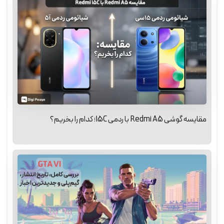
مقایسه گوشی Redmi A5 با ردمی 15C؛ کدام را بخریم؟