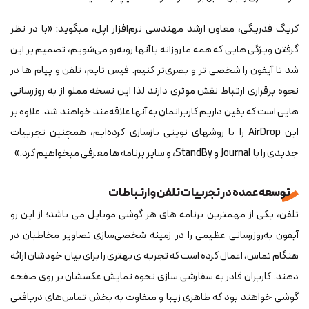
کریگ فدریگی، معاون ارشد مهندسی نرم‌افزار اپل، می‎گوید: «با در نظر
گرفتن ویژگی ‎هایی که همه ما روزانه با آنها روبه‌رو می‌شویم، تصمیم بر این
شد تا آیفون را شخصی ‎تر و بصری‌تر کنیم. فیس تایم، تلفن و پیام ‎ها در
هایی است که یقین داریم کاربرانمان به آنها علاقه‌مند خواهند شد. علاوه بر
این AirDrop را با روش‎های نوینی بازسازی کرده‌ایم، همچنین تجربیات
جدیدی را با Journal و StandBy، و سایر برنامه ‎ها معرفی میخواهیم کرد.»
توسعه عمده در تجربیات تلفن و ارتباطات
تلفن، یکی از مهم‎ترین برنامه‎ های هر گوشی موبایل می ‎باشد؛ از این رو
آیفون به‌روزرسانی عظیمی را در زمینه شخصی‌سازی تصاویر مخاطبان در
هنگام تماس، اعمال کرده است که تجربه‎ ی بهتری را برای بیان خودشان ارائه
دهند. کاربران قادر به سفارشی‎ سازی نحوه نمایش عکس‎شان بر روی صفحه
گوشی خواهند بود که ظاهری زیبا و متفاوت به بخش تماس‌های دریافتی