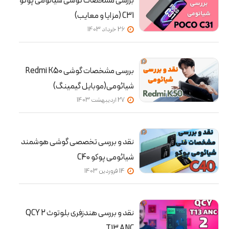
بررسی مشخصات گوشی شیائومی پوکو
C31 (مزایا و معایب)
26 خرداد 1403
بررسی مشخصات گوشی Redmi K50
شیائومی(موبایل گیمینگ)
27 ارديبهشت 1403
نقد و بررسی تخصصی گوشی هوشمند
شیائومی پوکو C40
14 فروردین 1403
نقد و بررسی هندزفری بلوتوث 2 QCY
T13 ANC