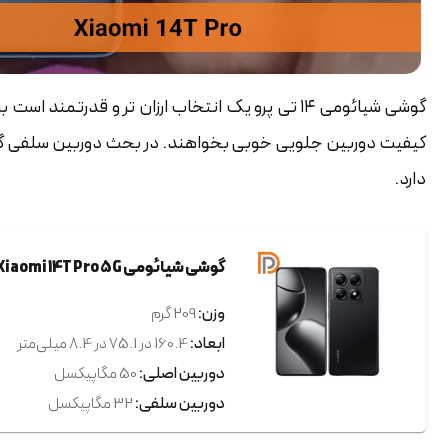
گوشی شیائومی ۱۴ تی پرو یک انتخاب ارزان تر و قدرت
کیفیت دوربین جلویی خوبی بخواهند. در بحث دوربین سلفی گ
دارد.
گوشی شیائومی Xiaomi 14T Pro 5G ظرفیت 12/1TB
وزن:
209 گرم
ابعاد:
160.4 در 75.1 در 8.4 میلی‌متر
دوربین اصلی:
50 مگاپیکسل
دوربین سلفی:
32 مگاپیکسل