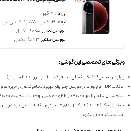
گوشی شیائومی Xiaomi 15 Ultra 5G ظرفیت 16/512 گیگابایت
وزن:
226 گرم
ابعاد:
161.3 در 75.3 در 9.4 میلی‌متر
دوربین اصلی:
50 مگاپیکسل
دوربین سلفی:
23 مگاپیکسل
ویژگی های تخصصی این گوشی:
رزولوشن سلفی 32 مگاپیکسلی با دیافراگم f/2.0 و لنز واید (21 میلیمتر)
امکانات HDR و پانوراما در دوربین جلو برای بهبود دینامیک نور در چهره ها و صحنه های با کنتراست بالا
فیلم برداری سلفی تا 4K @ 30/60fps و همچنین 1080p با فریم ریت 30/60، به همراه تثبیت شده با Gyro-EIS برای ویدیوهای روان تر
حسگر کوچک (1/3.14) با پیکسل های 0.7 میکرون
است عملکرد محدود شود.