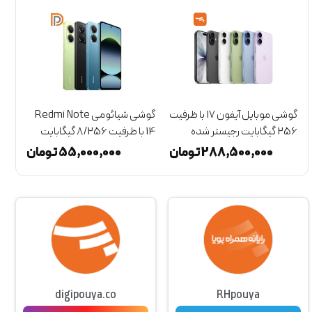
گوشی موبایل آیفون 17 با ظرفیت
گوشی شیائومی Redmi Note
256 گیگابایت رجیستر شده
14 با ظرفیت 8/256 گیگابایت
(پارت CHA) - Not Active
(گلوبال)
8 گیگابایت
288,500,000
تومان
55,000,000
تومان
digipouya.co
RHpouya