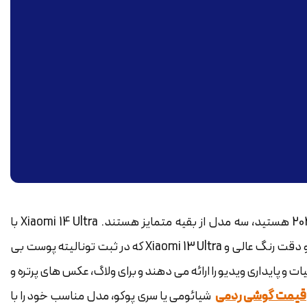
اگر به دنبال بهترین دوربین سلفی گوشی شیائومی در سال 2025 هستید، سه مدل از بقیه متمایز هستند. Xiaomi 14 Ultra با
سلفی 32 مگاپیکسلی HDR حرفه ای، Xiaomi 14 با پردازش لایکا و دقت رنگ عالی و Xiaomi 13 Ultra که در ثبت تونالیته پوست بی
و پایداری ویدیو را ارائه می دهند و برای ولاگ، عکس های پرتره و
قیمت گوشی ردمی
شیائومی یا سری پوکو، مدل مناسب خود را با