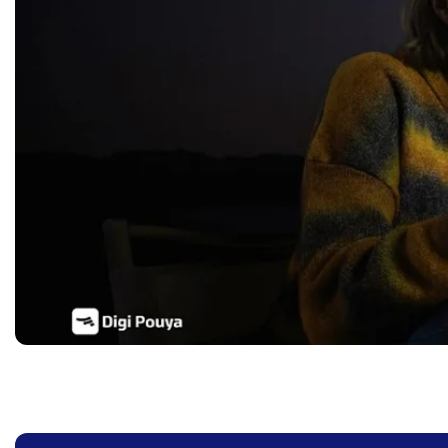
Note  با
گوشی موبایل شیائومی Poco
گوشی سامسونگ Galaxy A56
C75 پوکو ظرفیت 8/256
5G با ظرفیت 8/128 گیگابایت
گیگابایت (گلوبال)
(ویتنام)
ومان
44,000,000
تومان
83,000,000
تومان